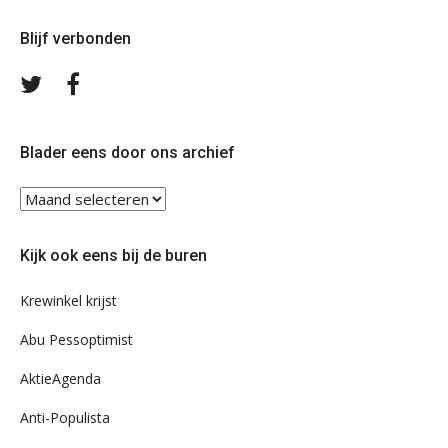
Blijf verbonden
Volg
Volg
ons
ons
op
op
Twitter
Facebook
Blader eens door ons archief
Blader
eens
door
Kijk ook eens bij de buren
ons
archief
Krewinkel krijst
Abu Pessoptimist
AktieAgenda
Anti-Populista