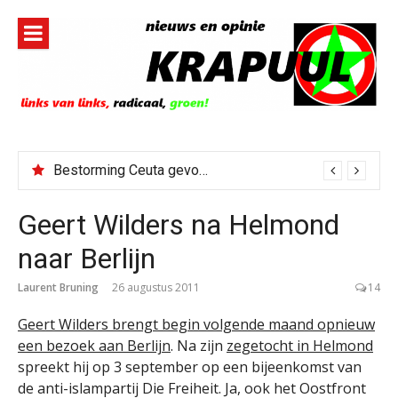
Naar
de
inhoud
springen
Bestorming Ceuta gevolg van op sociale media verspreide hoax?
Geert Wilders na Helmond
naar Berlijn
Laurent Bruning
26 augustus 2011
14
Geert Wilders brengt begin volgende maand opnieuw
een bezoek aan Berlijn
. Na zijn
zegetocht in Helmond
spreekt hij op 3 september op een bijeenkomst van
de anti-islampartij Die Freiheit. Ja, ook het Oostfront