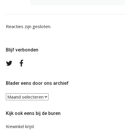
Reacties zijn gesloten.
Blijf verbonden
Volg
Volg
ons
ons
op
op
Twitter
Facebook
Blader eens door ons archief
Blader
eens
door
Kijk ook eens bij de buren
ons
archief
Krewinkel krijst