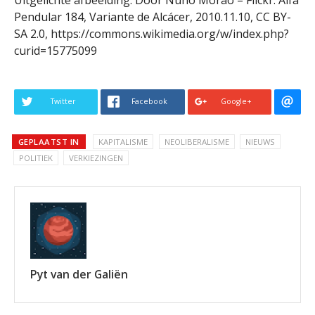
Uitgelichte afbeelding: Door Nuno Morão – Flickr: Alfa
Pendular 184, Variante de Alcácer, 2010.11.10, CC BY-
SA 2.0, https://commons.wikimedia.org/w/index.php?
curid=15775099
Twitter
Facebook
Google+
GEPLAATST IN
KAPITALISME
NEOLIBERALISME
NIEUWS
POLITIEK
VERKIEZINGEN
Pyt van der Galiën