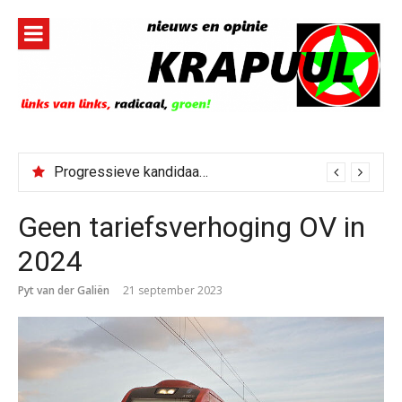
Naar
de
inhoud
springen
Progressieve kandidaat El-Sayed senaatskandidaat Michigan
Geen tariefsverhoging OV in
2024
Pyt van der Galiën
21 september 2023