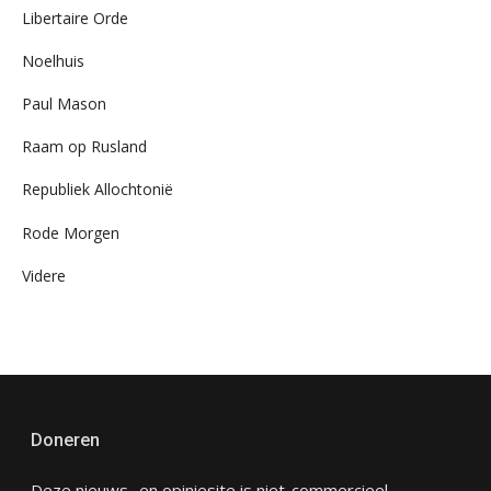
Libertaire Orde
Noelhuis
Paul Mason
Raam op Rusland
Republiek Allochtonië
Rode Morgen
Videre
Doneren
Deze nieuws- en opiniesite is niet-commercieel,