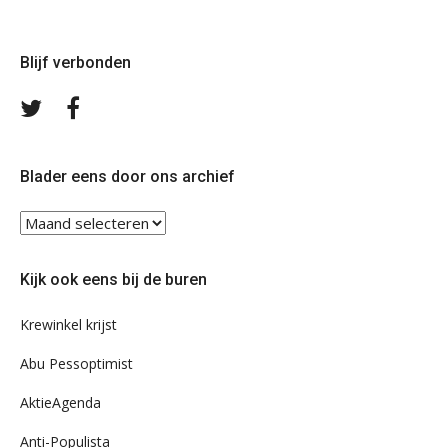
Blijf verbonden
Volg
Volg
ons
ons
op
op
Twitter
Facebook
Blader eens door ons archief
Blader
eens
door
Kijk ook eens bij de buren
ons
archief
Krewinkel krijst
Abu Pessoptimist
AktieAgenda
Anti-Populista