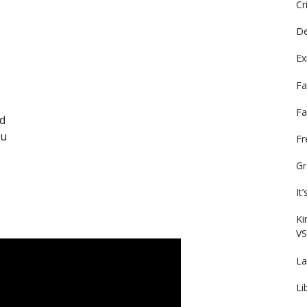
Cr
De
Ex
Fa
Fa
nd
ou
F
Gr
It
Ki
VS
La
Li