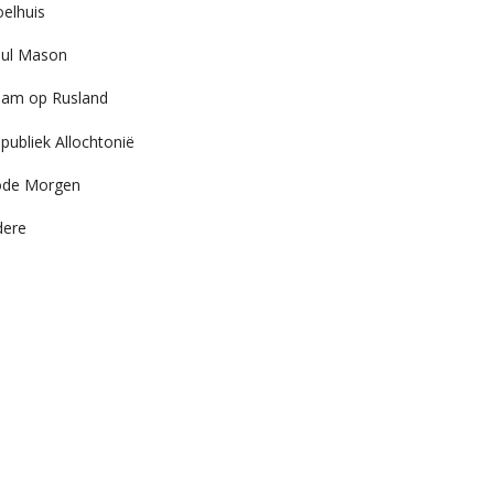
elhuis
ul Mason
am op Rusland
publiek Allochtonië
ode Morgen
dere