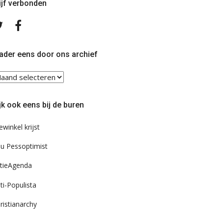
ijf verbonden
Volg
Volg
ons
ons
op
op
Twitter
Facebook
ader eens door ons archief
ader
ns
or
jk ook eens bij de buren
s
chief
ewinkel krijst
u Pessoptimist
tieAgenda
ti-Populista
ristianarchy