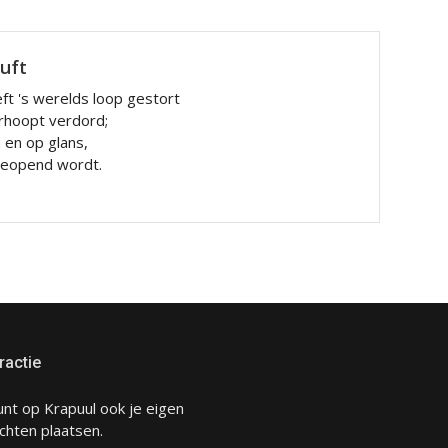
luft
ft 's werelds loop gestort
rhoopt verdord;
n en op glans,
 geopend wordt.
ractie
unt op Krapuul ook je eigen
chten plaatsen.