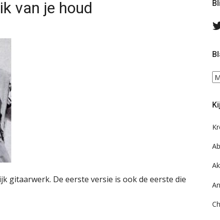
 ik van je houd
Bl
Bl
Bl
ee
do
Ki
on
ar
Kr
Ab
Ak
 gitaarwerk. De eerste versie is ook de eerste die
An
Ch