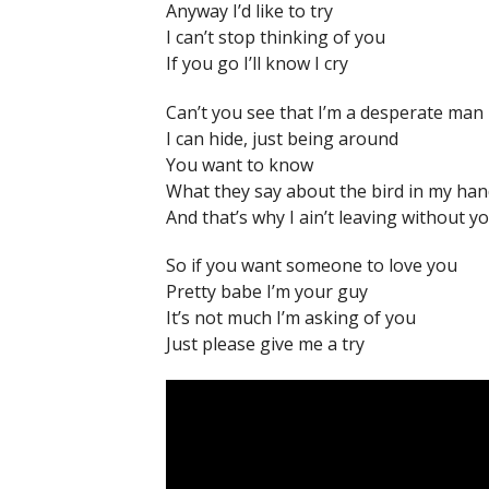
Anyway I’d like to try
I can’t stop thinking of you
If you go I’ll know I cry
Can’t you see that I’m a desperate man
I can hide, just being around
You want to know
What they say about the bird in my ha
And that’s why I ain’t leaving without y
So if you want someone to love you
Pretty babe I’m your guy
It’s not much I’m asking of you
Just please give me a try