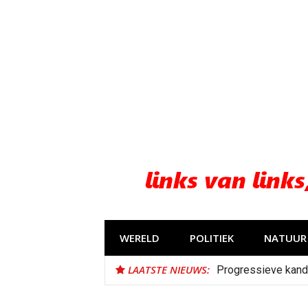
Naar
de
inhoud
springen
WERELD
POLITIEK
NATUUR 
LAATSTE NIEUWS:
Progressieve kand