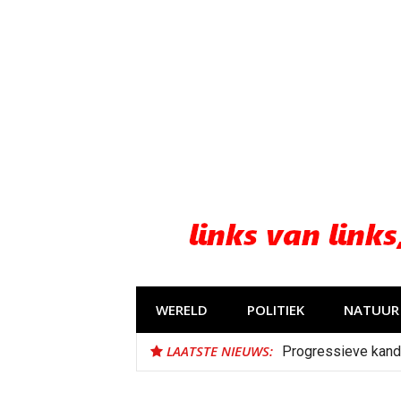
Naar
de
inhoud
springen
WERELD
POLITIEK
NATUUR 
LAATSTE NIEUWS:
Progressieve kand