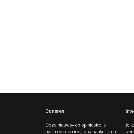
Doneren
Inte
Deze nieuws- en opiniesite is
Je k
niet-commercieel, onafhankelijk en
beri