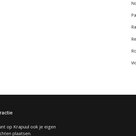
No
Pa
Ra
Re
R
Vi
ractie
unt op Krapuul ook je eigen
chten plaatsen.