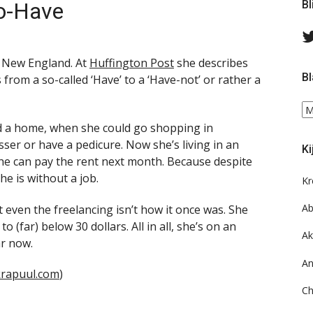
o-Have
Bl
m New England. At
Huffington Post
she describes
Bl
from a so-called ‘Have’ to a ‘Have-not’ or rather a
Bl
ee
 a home, when she could go shopping in
do
ser or have a pedicure. Now she’s living in an
Ki
on
he can pay the rent next month. Because despite
ar
he is without a job.
Kr
Ab
 even the freelancing isn’t how it once was. She
 (far) below 30 dollars. All in all, she’s on an
Ak
ar now.
An
krapuul.com
)
Ch