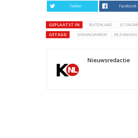
Twitter
Facebook
GEPLAATST IN
BUITENLAND
ECONOMI
GETAGD
(DWANG)ARBEID
BEZUINIGEN
Nieuwsredactie