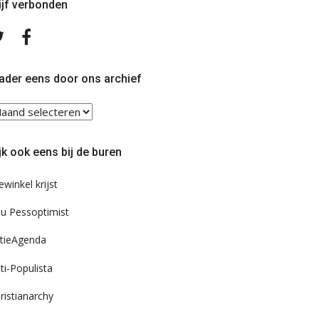
ijf verbonden
Volg
Volg
ons
ons
op
op
Twitter
Facebook
ader eens door ons archief
ader
ns
or
jk ook eens bij de buren
s
chief
ewinkel krijst
u Pessoptimist
tieAgenda
ti-Populista
ristianarchy