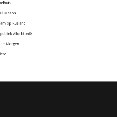
elhuis
ul Mason
am op Rusland
publiek Allochtonië
ode Morgen
dere