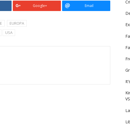
Cr
Google+
Email
De
E
EUROPA
Ex
USA
Fa
Fa
F
Gr
It
Ki
VS
La
Li