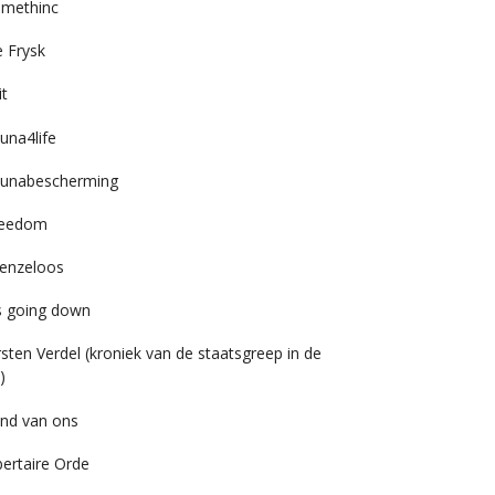
imethinc
 Frysk
it
una4life
unabescherming
reedom
enzeloos
’s going down
rsten Verdel (kroniek van de staatsgreep in de
)
nd van ons
bertaire Orde