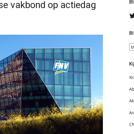
se vakbond op actiedag
Bl
Bl
Bl
ee
do
Ki
on
ar
Kr
Ab
Ak
An
Ch