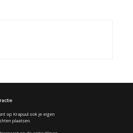
ractie
unt op Krapuul ook je eigen
chten plaatsen.
 hiernaast op de optie “Open