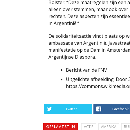
Bolster: “Deze maatregelen zijn een 
alleen over stemmen, maar ook over 
rechten. Deze aspecten zijn essentie
in Argentinië.”
De solidariteitsactie vindt plaats op 
ambassade van Argentinië, Javastraat
manifestatie op de Dam in Amsterda
Argentijnse Diaspora.
Bericht van de
FNV
Uitgelichte afbeelding: Door 
https://commons.wikimedia.o
Twitter
Facebook
GEPLAATST IN
ACTIE
AMERIKA
BU