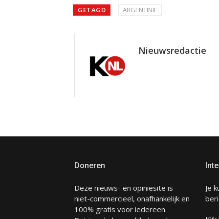
GETAGD
ARGENTINIE
Nieuwsredactie
Doneren
Inte
Deze nieuws- en opiniesite is
Je k
niet-commercieel, onafhankelijk en
beri
100% gratis voor iedereen.
Klik