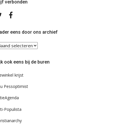
ijf verbonden
Volg
Volg
ons
ons
op
op
Twitter
Facebook
ader eens door ons archief
ader
ns
or
jk ook eens bij de buren
s
chief
ewinkel krijst
u Pessoptimist
tieAgenda
ti-Populista
ristianarchy