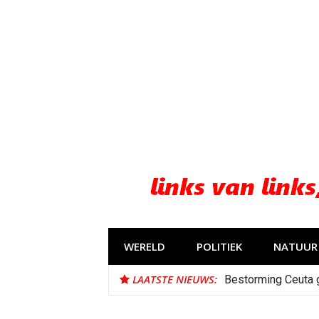
Naar
de
inhoud
springen
WERELD
POLITIEK
NATUUR 
LAATSTE NIEUWS:
Bestorming Ceuta 