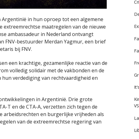
Cr
De
 Argentinië in hun oproep tot een algemene
p de extreemrechtse maatregelen van de nieuwe
Ex
ijnse ambassadeur in Nederland ontvangt
Fa
an FNV-bestuurder Merdan Yagmur, een brief
etaris bij FNV.
Fa
isen een krachtige, gezamenlijke reactie van de
F
rom volledig solidair met de vakbonden en de
Gr
n hun verdediging van rechtvaardigheid en
It
 ontwikkelingen in Argentinië. Drie grote
Ki
VS
TA-T en de CTA-A, verzetten zich tegen de
 arbeidsrechten en burgerlijke vrijheden als
La
egelen van de extreemrechtse regering van
Li