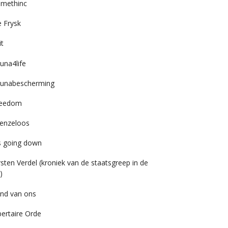
imethinc
 Frysk
it
una4life
unabescherming
reedom
enzeloos
’s going down
rsten Verdel (kroniek van de staatsgreep in de
)
nd van ons
bertaire Orde