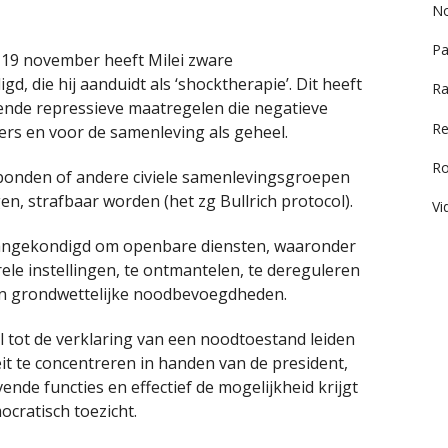
No
Pa
p 19 november heeft Milei zware
 die hij aanduidt als ‘shocktherapie’. Dit heeft
Ra
kende repressieve maatregelen die negatieve
Re
s en voor de samenleving als geheel.
R
bonden of andere civiele samenlevingsgroepen
n, strafbaar worden (het zg Bullrich protocol).
Vi
aangekondigd om openbare diensten, waaronder
ele instellingen, te ontmantelen, te dereguleren
an grondwettelijke noodbevoegdheden.
tot de verklaring van een noodtoestand leiden
teit te concentreren in handen van de president,
vende functies en effectief de mogelijkheid krijgt
cratisch toezicht.