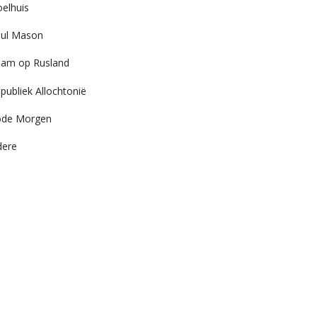
elhuis
ul Mason
am op Rusland
publiek Allochtonië
ode Morgen
dere