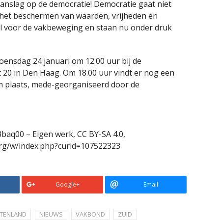
aanslag op de democratie! Democratie gaat niet
het beschermen van waarden, vrijheden en
el voor de vakbeweging en staan nu onder druk
woensdag 24 januari om 12.00 uur bij de
 20 in Den Haag. Om 18.00 uur vindt er nog een
m plaats, mede-georganiseerd door de
3baq00 – Eigen werk, CC BY-SA 4.0,
rg/w/index.php?curid=107522323
Google+
Email
ITENLAND
NIEUWS
VAKBOND
ZUID