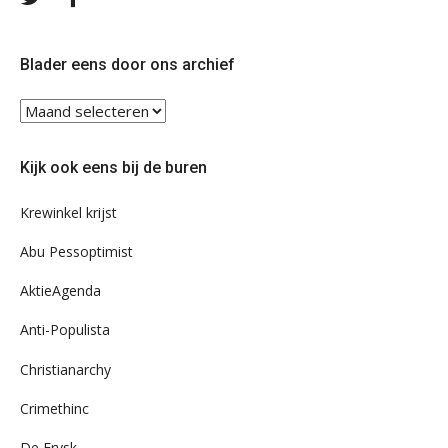
ons
ons
op
op
Twitter
Facebook
Blader eens door ons archief
Blader
eens
door
Kijk ook eens bij de buren
ons
archief
Krewinkel krijst
Abu Pessoptimist
AktieAgenda
Anti-Populista
Christianarchy
Crimethinc
De Frysk