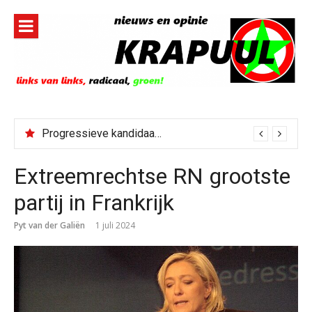
Naar
de
inhoud
springen
Progressieve kandidaat El-Sayed senaatskandidaat Michigan
Extreemrechtse RN grootste
partij in Frankrijk
Pyt van der Galiën
1 juli 2024