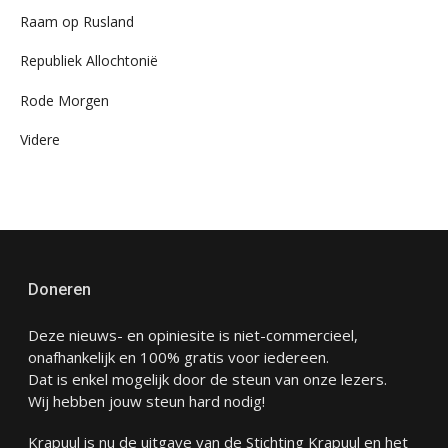
Raam op Rusland
Republiek Allochtonië
Rode Morgen
Videre
Doneren
Deze nieuws- en opiniesite is niet-commercieel,
onafhankelijk en 100% gratis voor iedereen.
Dat is enkel mogelijk door de steun van onze lezers.
Wij hebben jouw steun hard nodig!
Krapuul is nu de uitgave van de Stichting Krapuul en het