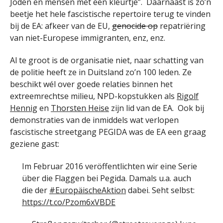
Joden en mensen met een kleurtje”. Daarnaast is zo’n
beetje het hele fascistische repertoire terug te vinden
bij de EA: afkeer van de EU,
genocide
op
repatriëring
van niet-Europese immigranten, enz, enz.
Al te groot is de organisatie niet, naar schatting van
de politie heeft ze in Duitsland zo’n 100 leden. Ze
beschikt wél over goede relaties binnen het
extreemrechtse milieu, NPD-kopstukken als
Rigolf
Hennig
en
Thorsten Heise
zijn lid van de EA. Ook bij
demonstraties van de inmiddels wat verlopen
fascistische streetgang PEGIDA was de EA een graag
geziene gast:
Im Februar 2016 veröffentlichten wir eine Serie
über die Flaggen bei Pegida. Damals u.a. auch
die der
#EuropäischeAktion
dabei. Seht selbst:
https://t.co/Pzom6xVBDE