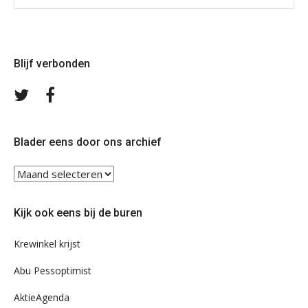
Blijf verbonden
Volg
Volg
ons
ons
op
op
Twitter
Facebook
Blader eens door ons archief
Blader
eens
door
Kijk ook eens bij de buren
ons
archief
Krewinkel krijst
Abu Pessoptimist
AktieAgenda