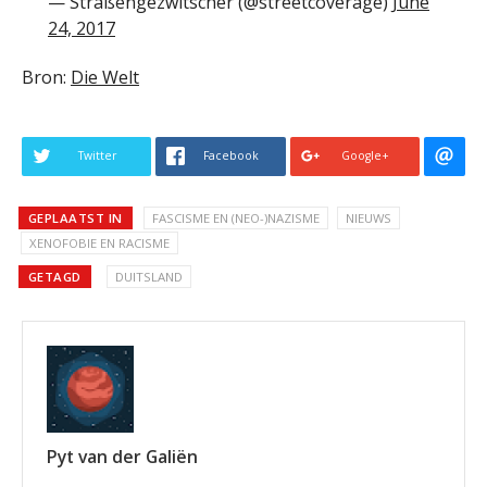
— Straßengezwitscher (@streetcoverage)
June
24, 2017
Bron:
Die Welt
Twitter
Facebook
Google+
GEPLAATST IN
FASCISME EN (NEO-)NAZISME
NIEUWS
XENOFOBIE EN RACISME
GETAGD
DUITSLAND
Pyt van der Galiën