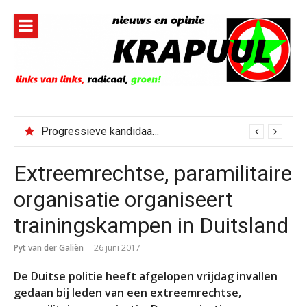
Naar
de
inhoud
springen
Progressieve kandidaat El-Sayed senaatskandidaat Michigan
Extreemrechtse, paramilitaire
organisatie organiseert
trainingskampen in Duitsland
Pyt van der Galiën
26 juni 2017
De Duitse politie heeft afgelopen vrijdag invallen
gedaan bij leden van een extreemrechtse,