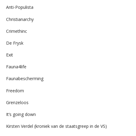
Anti-Populista
Christianarchy
Crimethinc
De Frysk
Exit
Fauna4life
Faunabescherming
Freedom
Grenzeloos
It’s going down
Kirsten Verdel (kroniek van de staatsgreep in de VS)