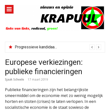
Naar
de
inhoud
springen
Progressieve kandidaat El-Sayed senaatskandidaat Michigan
Europese verkiezingen:
publieke financieringen
Sjaak Scheele
17 maart 2019
Publieke financieringen zijn het belangrijkste
smeermiddel om de economie met zo weinig mogelijk
horten en stoten (crises) te laten verlopen. In een
socialistische economie is de staat sowieso de