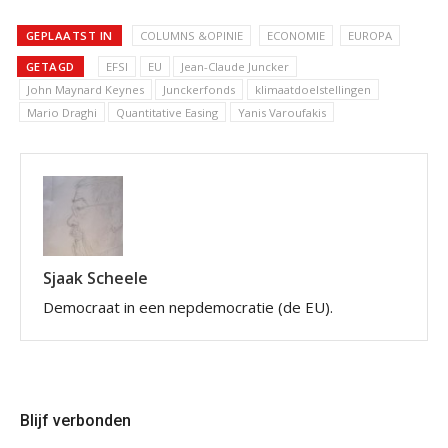
GEPLAATST IN
COLUMNS &OPINIE
ECONOMIE
EUROPA
GETAGD
EFSI
EU
Jean-Claude Juncker
John Maynard Keynes
Junckerfonds
klimaatdoelstellingen
Mario Draghi
Quantitative Easing
Yanis Varoufakis
Sjaak Scheele
Democraat in een nepdemocratie (de EU).
Blijf verbonden