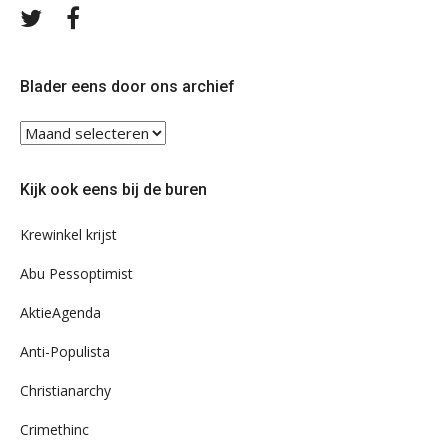
Volg
Volg
ons
ons
op
op
Twitter
Facebook
Blader eens door ons archief
Blader
eens
door
Kijk ook eens bij de buren
ons
archief
Krewinkel krijst
Abu Pessoptimist
AktieAgenda
Anti-Populista
Christianarchy
Crimethinc