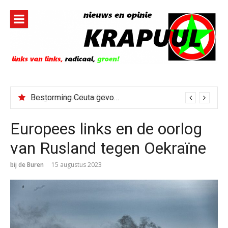
Naar
de
inhoud
springen
Bestorming Ceuta gevolg van op sociale media verspreide hoax?
Europees links en de oorlog
van Rusland tegen Oekraïne
bij de Buren
15 augustus 2023