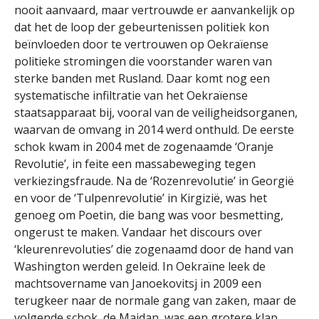
nooit aanvaard, maar vertrouwde er aanvankelijk op
dat het de loop der gebeurtenissen politiek kon
beïnvloeden door te vertrouwen op Oekraïense
politieke stromingen die voorstander waren van
sterke banden met Rusland. Daar komt nog een
systematische infiltratie van het Oekraïense
staatsapparaat bij, vooral van de veiligheidsorganen,
waarvan de omvang in 2014 werd onthuld. De eerste
schok kwam in 2004 met de zogenaamde ‘Oranje
Revolutie’, in feite een massabeweging tegen
verkiezingsfraude. Na de ‘Rozenrevolutie’ in Georgië
en voor de ‘Tulpenrevolutie’ in Kirgizië, was het
genoeg om Poetin, die bang was voor besmetting,
ongerust te maken. Vandaar het discours over
‘kleurenrevoluties’ die zogenaamd door de hand van
Washington werden geleid. In Oekraïne leek de
machtsovername van Janoekovitsj in 2009 een
terugkeer naar de normale gang van zaken, maar de
volgende schok, de Maidan, was een grotere klap