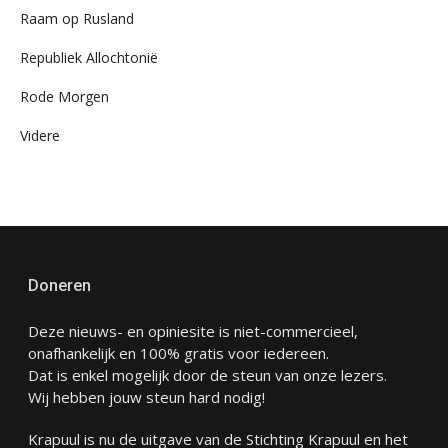
Raam op Rusland
Republiek Allochtonië
Rode Morgen
Videre
Doneren
Deze nieuws- en opiniesite is niet-commercieel,
onafhankelijk en 100% gratis voor iedereen.
Dat is enkel mogelijk door de steun van onze lezers.
Wij hebben jouw steun hard nodig!
Krapuul is nu de uitgave van de Stichting Krapuul en het