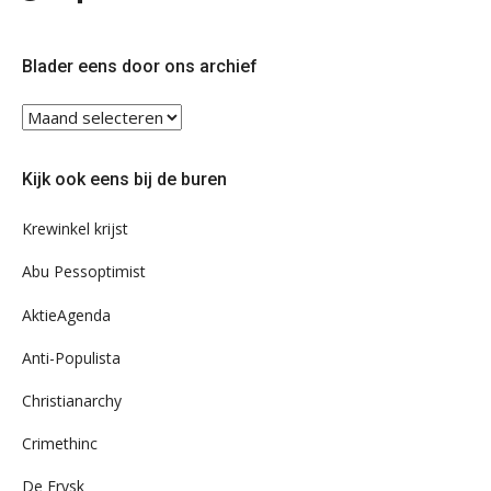
ons
ons
op
op
Twitter
Facebook
Blader eens door ons archief
Blader
eens
door
Kijk ook eens bij de buren
ons
archief
Krewinkel krijst
Abu Pessoptimist
AktieAgenda
Anti-Populista
Christianarchy
Crimethinc
De Frysk