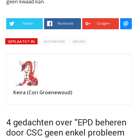
geen kwaad kan.
Twitter
Facebook
Google+
GEPLAATST IN
GEZONDHEID
NIEUWS
Keira (Cori Groenewoud)
4 gedachten over “EPD beheren
door CSC geen enkel probleem