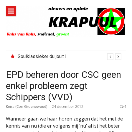
Naar
de
inhoud
springen
Soulklassieker du jour: I Wish It Would Rain
EPD beheren door CSC geen
enkel probleem zegt
Schippers (VVD)
Keira (Cori Groenewoud)
24 december 2012
4
Wanneer gaan we haar horen zeggen dat het met de
kennis van nu (die er volgens mij ‘nu’ al is) het beter