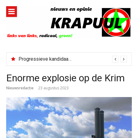
Naar
de
inhoud
springen
Progressieve kandidaat El-Sayed senaatskandidaat Michigan
Enorme explosie op de Krim
Nieuwsredactie
23 augustus 2023