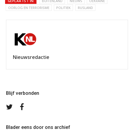
GEPLAATST IN
BUITENLAND
NIEUWS
OEKRAÏNE
OORLOG EN TERRORISME
POLITIEK
RUSLAND
Nieuwsredactie
Blijf verbonden
Volg
Volg
ons
ons
op
op
Twitter
Facebook
Blader eens door ons archief