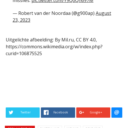
missiles.
pic.twitter.com/Y9Q0Qn697M
— Robert van der Noordaa (@g900ap)
August
23, 2023
Uitgelichte afbeelding: By Mil.ru, CC BY 4.0,
https://commons.wikimedia.org/w/index.php?
curid=106875525
Twitter
Facebook
Google+