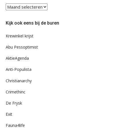
Blader
eens
door
Kijk ook eens bij de buren
ons
archief
Krewinkel krijst
Abu Pessoptimist
AktieAgenda
Anti-Populista
Christianarchy
Crimethinc
De Frysk
Exit
Fauna4life