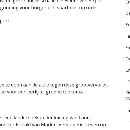
rlast en gezondheidsschade die Eindhoven Airport
Cr
gunning voor burgerluchtvaart niet op orde.
De
port:
Ex
Fa
Fa
F
Gr
It
 te doen aan de actie tegen deze grootvervuiler.
tie voor een eerlijke, groene toekomst.
Ki
VS
La
r een kinderhoek onder leiding van Laura.
Li
rzitter Ronald van Marlen. Vervolgens treden op: