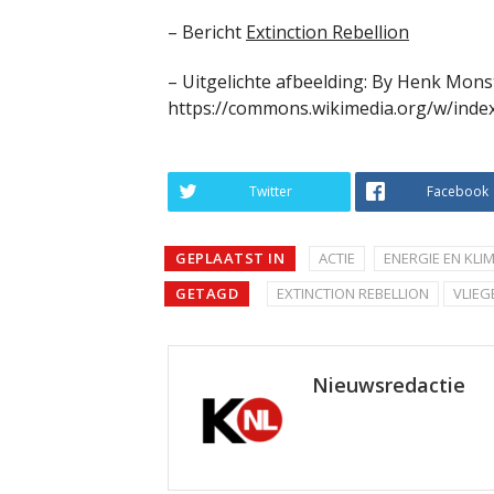
– Bericht
Extinction Rebellion
– Uitgelichte afbeelding: By Henk Monst
https://commons.wikimedia.org/w/inde
Twitter
Facebook
GEPLAATST IN
ACTIE
ENERGIE EN KLI
GETAGD
EXTINCTION REBELLION
VLIEG
Nieuwsredactie