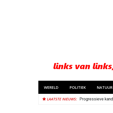
Naar
de
inhoud
springen
WERELD
POLITIEK
NATUUR 
LAATSTE NIEUWS:
Progressieve kand