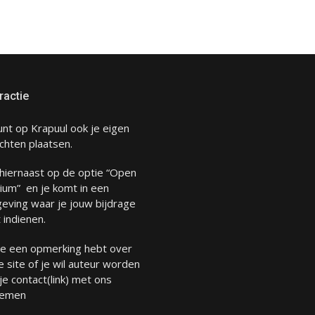
ractie
unt op Krapuul ook je eigen
chten plaatsen.
 hiernaast op de optie “Open
ium” en je komt in een
eving waar je jouw bijdrage
 indienen.
 je een opmerking hebt over
 site of je wil auteur worden
 je
contact
(link) met ons
emen