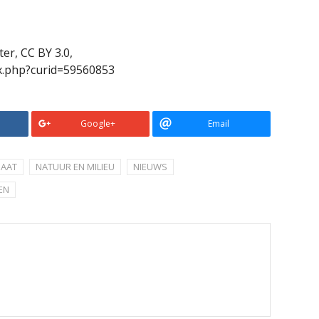
er, CC BY 3.0,
x.php?curid=59560853
Google+
Email
MAAT
NATUUR EN MILIEU
NIEUWS
EN