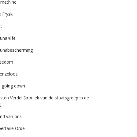
imethinc
 Frysk
it
una4life
unabescherming
reedom
enzeloos
’s going down
rsten Verdel (kroniek van de staatsgreep in de
)
nd van ons
bertaire Orde