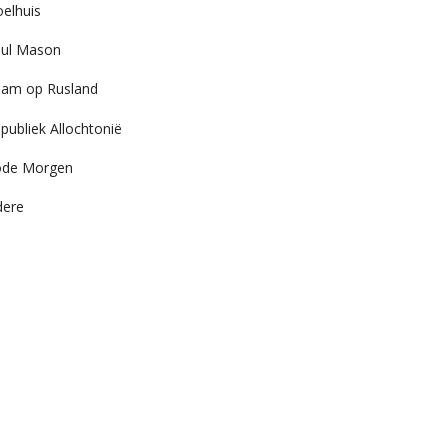
elhuis
ul Mason
am op Rusland
publiek Allochtonië
ode Morgen
dere