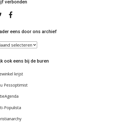
ijf verbonden
Volg
Volg
ons
ons
op
op
Twitter
Facebook
ader eens door ons archief
ader
ns
or
jk ook eens bij de buren
s
chief
ewinkel krijst
u Pessoptimist
tieAgenda
ti-Populista
ristianarchy