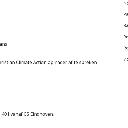
No
Pa
Ra
Re
ans
R
Vi
istian Climate Action op nader af te spreken
n 401 vanaf CS Eindhoven.