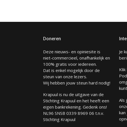
Doneren
Inte
Deze nieuws- en opiniesite is
Je k
niet-commercieel, onafhankelijk en
beri
100% gratis voor iedereen.
Klik
Dat is enkel mogelijk door de
Pod
steun van onze lezers.
omg
Wij hebben jouw steun hard nodig!
kunt
Krapuul is nu de uitgave van de
Als
Stichting Krapuul en het heeft een
onze
eigen bankrekening. Gedenk ons!
kan
NL96 SNSB 0339 8969 06 t.n.v.
opn
Stichting Krapuul