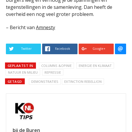
burgers weg en verhoog je de spanningen en
tegenstellingen in de samenleving. Dan heeft de
overheid een nog veel groter probleem.
– Bericht van
Amnesty
Twitter
Facebook
Google+
GEPLAATST IN
COLUMNS &OPINIE
ENERGIE EN KLIMAAT
NATUUR EN MILIEU
REPRESSIE
GETAGD
DEMONSTRATIES
EXTINCTION REBELLION
bij de Buren