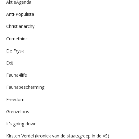
AktieAgenda
Anti-Populista
Christianarchy
Crimethinc
De Frysk
Exit
Fauna4life
Faunabescherming
Freedom
Grenzeloos
It’s going down
Kirsten Verdel (kroniek van de staatsgreep in de VS)