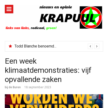
Naar
de
inhoud
springen
Todd Blanche benoemd tot Attorney General
Een week
klimaatdemonstraties: vijf
opvallende zaken
bij de Buren
18 september 2023