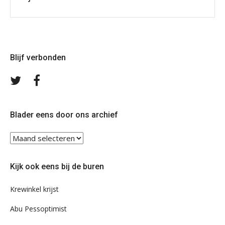
Blijf verbonden
Volg
Volg
ons
ons
op
op
Twitter
Facebook
Blader eens door ons archief
Blader
eens
door
Kijk ook eens bij de buren
ons
archief
Krewinkel krijst
Abu Pessoptimist