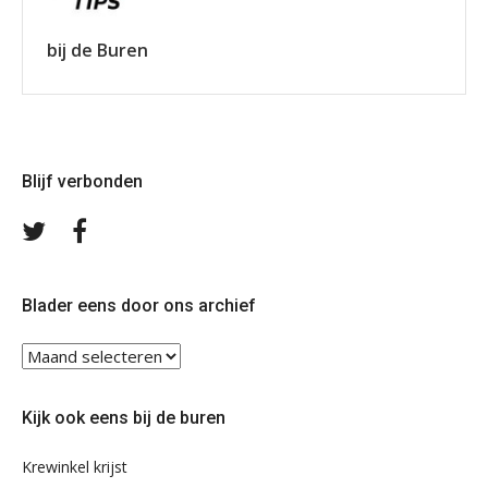
bij de Buren
Blijf verbonden
Volg
Volg
ons
ons
op
op
Twitter
Facebook
Blader eens door ons archief
Blader
eens
door
Kijk ook eens bij de buren
ons
archief
Krewinkel krijst