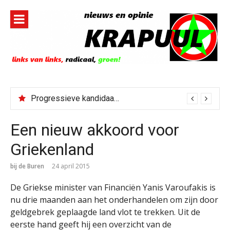
Naar
de
inhoud
springen
Progressieve kandidaat El-Sayed senaatskandidaat Michigan
Een nieuw akkoord voor
Griekenland
bij de Buren
24 april 2015
De Griekse minister van Financiën Yanis Varoufakis is
nu drie maanden aan het onderhandelen om zijn door
geldgebrek geplaagde land vlot te trekken. Uit de
eerste hand geeft hij een overzicht van de