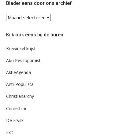
Blader eens door ons archief
Blader
eens
door
Kijk ook eens bij de buren
ons
archief
Krewinkel krijst
Abu Pessoptimist
AktieAgenda
Anti-Populista
Christianarchy
Crimethinc
De Frysk
Exit