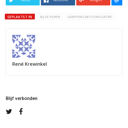
Twitter
Facebook
Google+
GEPLAATST IN
BIJ DE BUREN
GRAPPEN/CARTOONS/SATIRE
René Krewinkel
Blijf verbonden
Volg
Volg
ons
ons
op
op
Twitter
Facebook