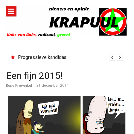
Naar
de
inhoud
springen
Progressieve kandidaat El-Sayed senaatskandidaat Michigan
Een fijn 2015!
René Krewinkel
31 december 2014