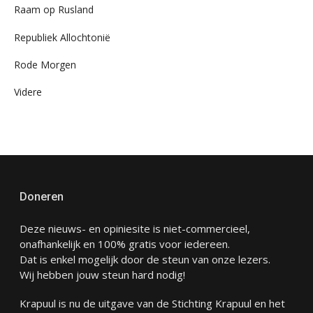
Raam op Rusland
Republiek Allochtonië
Rode Morgen
Videre
Doneren
Deze nieuws- en opiniesite is niet-commercieel,
onafhankelijk en 100% gratis voor iedereen.
Dat is enkel mogelijk door de steun van onze lezers.
Wij hebben jouw steun hard nodig!
Krapuul is nu de uitgave van de Stichting Krapuul en het