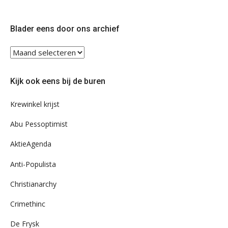
ons
ons
op
op
Twitter
Facebook
Blader eens door ons archief
Blader
eens
door
Kijk ook eens bij de buren
ons
archief
Krewinkel krijst
Abu Pessoptimist
AktieAgenda
Anti-Populista
Christianarchy
Crimethinc
De Frysk