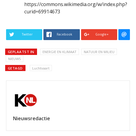
https://commons.wikimedia.org/w/index.php?
curid=69914673
Twitter
Facebook
Google+
GEPLAATST IN
ENERGIE EN KLIMAAT
NATUUR EN MILIEU
NIEUWS
GETAGD
Luchtvaart
Nieuwsredactie