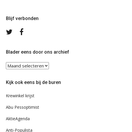
Blijf verbonden
Volg
Volg
ons
ons
op
op
Twitter
Facebook
Blader eens door ons archief
Blader
eens
door
Kijk ook eens bij de buren
ons
archief
Krewinkel krijst
Abu Pessoptimist
AktieAgenda
Anti-Populista