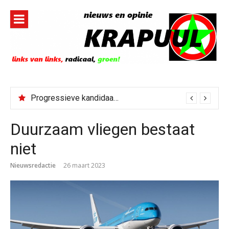
Naar
de
inhoud
springen
Progressieve kandidaat El-Sayed senaatskandidaat Michigan
Duurzaam vliegen bestaat
niet
Nieuwsredactie
26 maart 2023