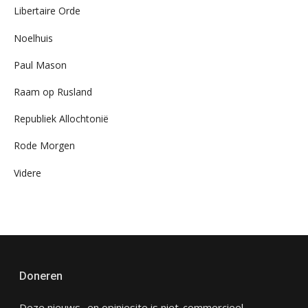
Libertaire Orde
Noelhuis
Paul Mason
Raam op Rusland
Republiek Allochtonië
Rode Morgen
Videre
Doneren
Deze nieuws- en opiniesite is niet-commercieel,