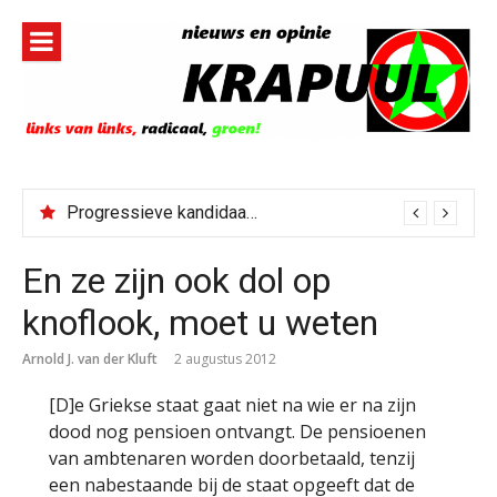
Naar
de
inhoud
springen
Progressieve kandidaat El-Sayed senaatskandidaat Michigan
En ze zijn ook dol op
knoflook, moet u weten
Arnold J. van der Kluft
2 augustus 2012
[D]e Griekse staat gaat niet na wie er na zijn
dood nog pensioen ontvangt. De pensioenen
van ambtenaren worden doorbetaald, tenzij
een nabestaande bij de staat opgeeft dat de