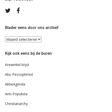
Volg
Volg
ons
ons
op
op
Twitter
Facebook
Blader eens door ons archief
Blader
eens
door
Kijk ook eens bij de buren
ons
archief
Krewinkel krijst
Abu Pessoptimist
AktieAgenda
Anti-Populista
Christianarchy