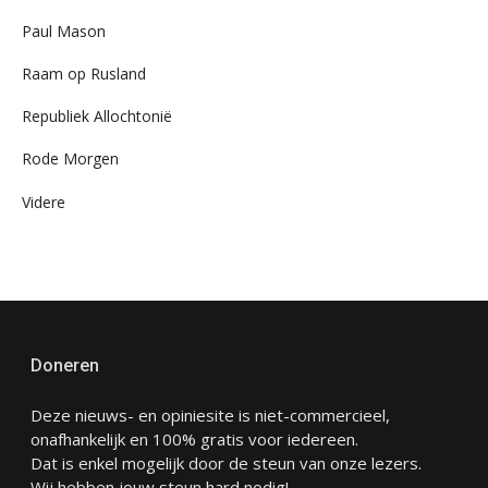
Paul Mason
Raam op Rusland
Republiek Allochtonië
Rode Morgen
Videre
Doneren
Deze nieuws- en opiniesite is niet-commercieel,
onafhankelijk en 100% gratis voor iedereen.
Dat is enkel mogelijk door de steun van onze lezers.
Wij hebben jouw steun hard nodig!