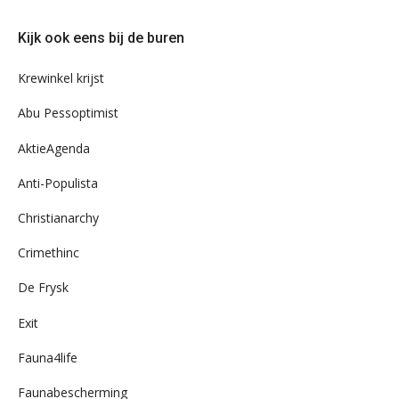
eens
door
Kijk ook eens bij de buren
ons
archief
Krewinkel krijst
Abu Pessoptimist
AktieAgenda
Anti-Populista
Christianarchy
Crimethinc
De Frysk
Exit
Fauna4life
Faunabescherming