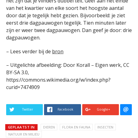
het zijn dat je vlinders dubbel telt. Geef aan het einde
van het kwartier van elke soort het hoogste aantal
door dat je tegelijk hebt gezien. Bijvoorbeeld: je ziet
eerst drie dagpauwogen tegelijk. Tien minuten later
zijn er weer twee dagpauwogen. Dan geef je door: drie
dagpauwogen.
– Lees verder bij de
bron
– Uitgelichte afbeelding: Door Korall – Eigen werk, CC
BY-SA 3.0,
https://commons.wikimedia.org/w/index.php?
curid=7474909
Twitter
Facebook
Google+
GEPLAATST IN
DIEREN
FLORA EN FAUNA
INSECTEN
NATUUR EN MILIEU