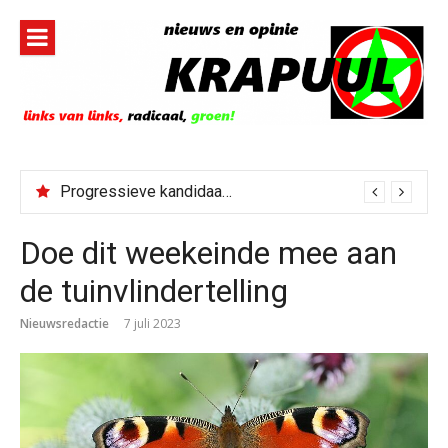
Naar
de
inhoud
springen
Progressieve kandidaat El-Sayed senaatskandidaat Michigan
Doe dit weekeinde mee aan
de tuinvlindertelling
Nieuwsredactie
7 juli 2023