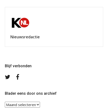
Nieuwsredactie
Blijf verbonden
Volg
Volg
ons
ons
op
op
Twitter
Facebook
Blader eens door ons archief
Blader