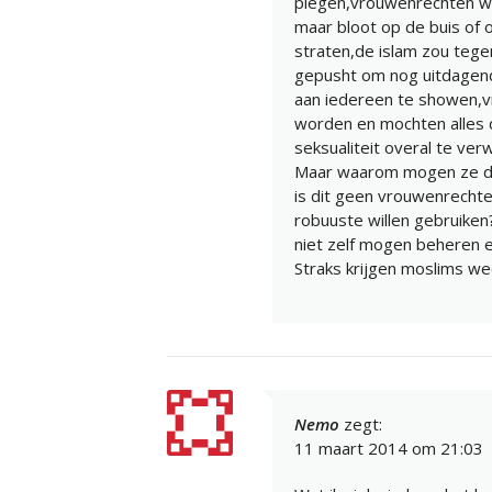
plegen,vrouwenrechten wa
maar bloot op de buis of o
straten,de islam zou teg
gepusht om nog uitdagen
aan iedereen te showen,
worden en mochten alles 
seksualiteit overal te ver
Maar waarom mogen ze dan
is dit geen vrouwenrechte
robuuste willen gebruike
niet zelf mogen beheren e
Straks krijgen moslims we
Nemo
zegt:
11 maart 2014 om 21:03