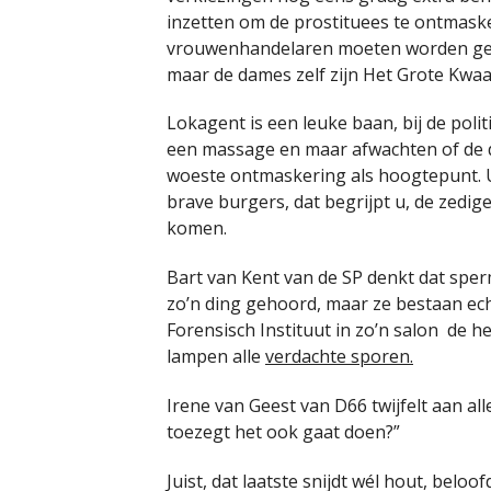
inzetten om de prostituees te ontmasker
vrouwenhandelaren moeten worden gep
maar de dames zelf zijn Het Grote Kwaa
Lokagent is een leuke baan, bij de polit
een massage en maar afwachten of de d
woeste ontmaskering als hoogtepunt. Ui
brave burgers, dat begrijpt u, de zedi
komen.
Bart van Kent van de SP denkt dat spe
zo’n ding gehoord, maar ze bestaan ec
Forensisch Instituut in zo’n salon de h
lampen alle
verdachte sporen.
Irene van Geest van D66 twijfelt aan al
toezegt het ook gaat doen?”
Juist, dat laatste snijdt wél hout, beloof