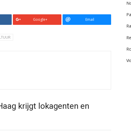
No
Pa
Google+
Email
Ra
LTUUR
Re
R
Vi
aag krijgt lokagenten en