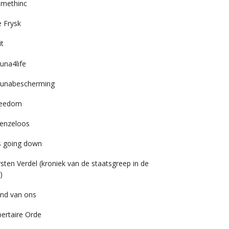
imethinc
 Frysk
it
una4life
unabescherming
reedom
enzeloos
’s going down
rsten Verdel (kroniek van de staatsgreep in de
)
nd van ons
bertaire Orde