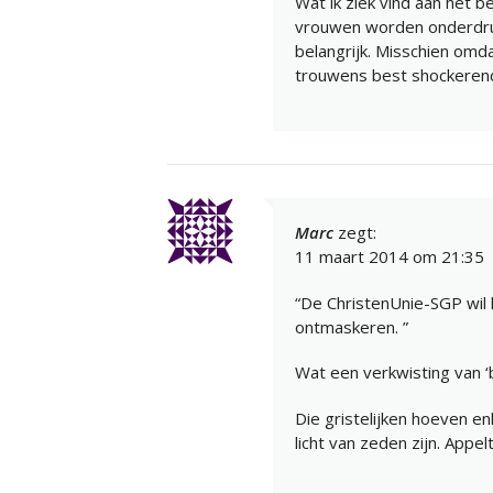
Wat ik ziek vind aan het be
vrouwen worden onderdruk
belangrijk. Misschien omd
trouwens best shockeren
Marc
zegt:
11 maart 2014 om 21:35
“De ChristenUnie-SGP wil 
ontmaskeren. ”
Wat een verkwisting van ‘b
Die gristelijken hoeven e
licht van zeden zijn. Appelt