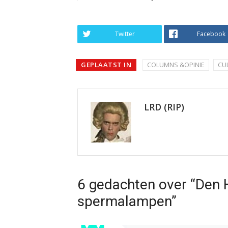
Twitter
Facebook
GEPLAATST IN
COLUMNS &OPINIE
CU
LRD (RIP)
6 gedachten over “Den H
spermalampen”