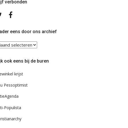
ijf verbonden
Volg
Volg
ons
ons
op
op
Twitter
Facebook
ader eens door ons archief
ader
ns
or
jk ook eens bij de buren
s
chief
ewinkel krijst
u Pessoptimist
tieAgenda
ti-Populista
ristianarchy