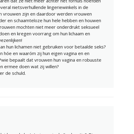
ren dat ze niet meer achter het fornuis hoefden
veral nietsverhullende lingeriewinkels in de
en vrouwen zijn en daardoor werden vrouwen
der en schaamteloze hun hele hebben en houwen
vrouwen mochten niet meer onderdrukt seksueel
doen en kregen voorrang om hun lichaam en
wezenlijken!
 hun lichamen niet gebruiken voor betaalde seks?
n hóe en waaróm zij hun eigen vagina en en
n?wie bepaalt dat vrouwen hun vagina en robuuste
n ermee doen wat zij willen?
er de schuld.