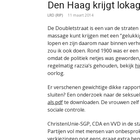
Den Haag krijgt lok
LRD (RIP)
11 maart 2014
De Doubletstraat is een van de straten
massage kunt krijgen met een “gelukki
lopen en zijn daarom naar binnen verhu
zou ik ook doen. Rond 1900 was er een
omdat de politiek netjes was geworden,
regelmatig razzia’s gehouden, bekijk
hi
oorlog.
Er verschenen gewichtige dikke rappor
sluiten? Een onderzoek naar de seksuel
als.pdf
te downloaden. De vrouwen zelf vi
sociale controle.
ChristenUnie-SGP, CDA en VVD in de st
Partijen vol met mensen van onbesproke
verkiezingen nog eens graag extra be