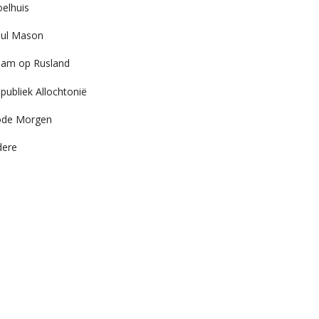
elhuis
ul Mason
am op Rusland
publiek Allochtonië
ode Morgen
dere