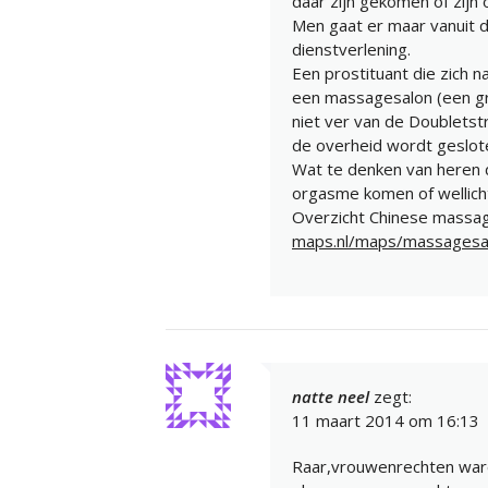
daar zijn gekomen of zijn 
Men gaat er maar vanuit da
dienstverlening.
Een prostituant die zich 
een massagesalon (een gr
niet ver van de Doubletstr
de overheid wordt geslote
Wat te denken van heren 
orgasme komen of wellicht
Overzicht Chinese massag
maps.nl/maps/massagesal
natte neel
zegt:
11 maart 2014 om 16:13
Raar,vrouwenrechten war