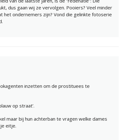
leid van de laatste jaren, is de “redenatie”: Die
t, dus gaan wij ze vervolgen. Pooiers? Veel minder
at het ondernemers zijn? Vond die gelinkte fotoserie
d.
lokagenten inzetten om de prostituees te
lauw op straat’.
nkel maar bij hun achterban te vragen welke dames
je eitje.