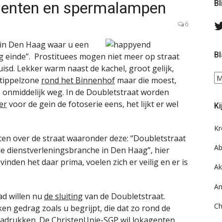
agenten en spermalampen
Bl
6
 in Den Haag waar u een
Bl
g einde”. Prostituees mogen niet meer op straat
isd. Lekker warm naast de kachel, groot gelijk,
Bl
 tippelzone
rond het Binnenhof
maar die moest,
ee
 onmiddelijk weg. In de Doubletstraat worden
do
er
voor de gein de fotoserie eens, het lijkt er wel
Ki
on
ar
Kr
ten over de straat waaronder deze: “Doubletstraat
Ab
e dienstverleningsbranche in Den Haag”, hier
nden het daar prima, voelen zich er veilig en er is
Ak
An
ad willen nu
de sluiting
van de Doubletstraat.
Ch
n gedrag zoals u begrijpt, die dat zo rond de
nadrukken. De ChristenUnie-SGP wil lokagenten