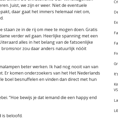
Cr
en. Juist, we zijn er weer. Niet de eventuele
akt, daar gaat het immers helemaal niet om,
De
d.
Ex
ie staan ze in de rij om mee te mogen doen. Gratis
Fa
ame verder wil gaan. Heerlijke spanning met een
teraard alles in het belang van de fatsoenlijke
Fa
ge bromsnor zou daar anders natuurlijk nóóit
F
Gr
rmalampen beter werken. Ik had nog nooit van van
ht. Er komen onderzoekers van het Het Nederlands
It
ele boel besnuffelen en vinden dan direct met hun
Ki
VS
lebei. “Hoe bewijs je dat iemand die een happy end
La
Li
d is beloofd.