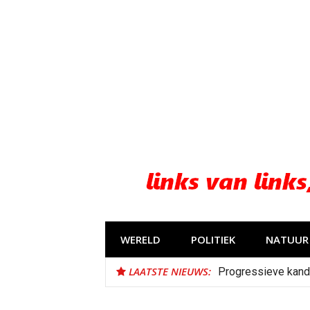
Naar
de
inhoud
springen
WERELD
POLITIEK
NATUUR 
LAATSTE NIEUWS:
Progressieve kand