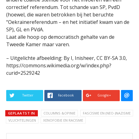
correctief referendum. Tot schande van SP, PvdD
(hoewel, die waren betrokken bij het beruchte
“Oekraïnereferendum – en het initiatief kwam van de
SP), GL en PVdA.
Laat alle hoop op democratisch gehalte van de
Tweede Kamer maar varen.
– Uitgelichte afbeelding: By I, Inisheer, CC BY-SA 3.0,
https://commons.wikimedia.org/w/index.php?
curid=2529242
Twitter
Facebook
Google+
GEPLAATST IN
COLUMNS &OPINIE
FASCISME EN (NEO-)NAZISME
VLUCHTELINGEN
XENOFOBIE EN RACISME