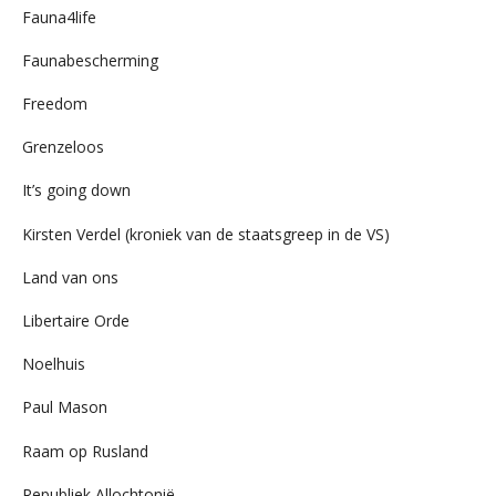
Fauna4life
Faunabescherming
Freedom
Grenzeloos
It’s going down
Kirsten Verdel (kroniek van de staatsgreep in de VS)
Land van ons
Libertaire Orde
Noelhuis
Paul Mason
Raam op Rusland
Republiek Allochtonië