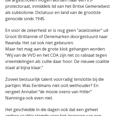
die afgeschoven mogen worden naar een VS-
protectoraat, inmiddels lid van het Britse Gemenebest
als subkolonie. Dictatuur en land van de grootste
genocide sinds 1945.
En voor de zekerheid: er is nog geen “asielzoeker” uit
Groot-Brittannië of Denemarken doorgestuurd naar
Rwanda. Het zal ook niet gebeuren.
Maar het mag aan de grote klok gehangen worden:
“Wij van de VVD en het CDA zijn net zo rabiaat tegen
vreemdelingen als zullie daar hoor. De nieuwe coalitie
staat al bijna klaar.”
Zoveel bestuurlijk talent voorradig tenslotte bij die
partijen. Was Eerdmans niet ooit wethouder? En
vergeet Annabel “de mooie ovens van Hitler”
Nanninga ook even niet.
Het geschiedde in die dagen ook dat een geheel
andere coalitie stemde voor het invoeren van een