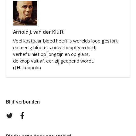
Arnold J. van der Kluft
Veel kostbaar bloed heeft 's werelds loop gestort
en menig bloem is onverhoopt verdord;
verhef u niet op jongzijn en op glans,
de knop valt af, eer zij geopend wordt.
(J.H. Leopold)
Blijf verbonden
Volg
Volg
ons
ons
op
op
Twitter
Facebook