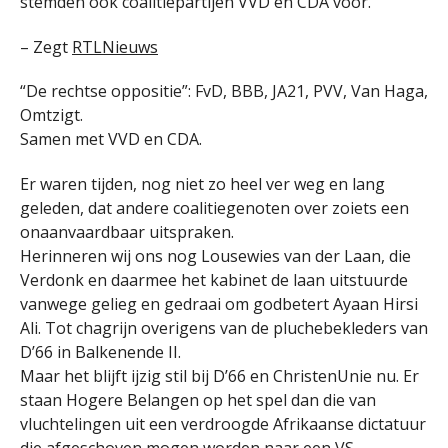
stemden ook coalitiepartijen VVD en CDA voor.
– Zegt
RTLNieuws
“De rechtse oppositie”: FvD, BBB, JA21, PVV, Van Haga,
Omtzigt.
Samen met VVD en CDA.
Er waren tijden, nog niet zo heel ver weg en lang
geleden, dat andere coalitiegenoten over zoiets een
onaanvaardbaar uitspraken.
Herinneren wij ons nog Lousewies van der Laan, die
Verdonk en daarmee het kabinet de laan uitstuurde
vanwege gelieg en gedraai om godbetert Ayaan Hirsi
Ali. Tot chagrijn overigens van de pluchebekleders van
D’66 in Balkenende II.
Maar het blijft ijzig stil bij D’66 en ChristenUnie nu. Er
staan Hogere Belangen op het spel dan die van
vluchtelingen uit een verdroogde Afrikaanse dictatuur