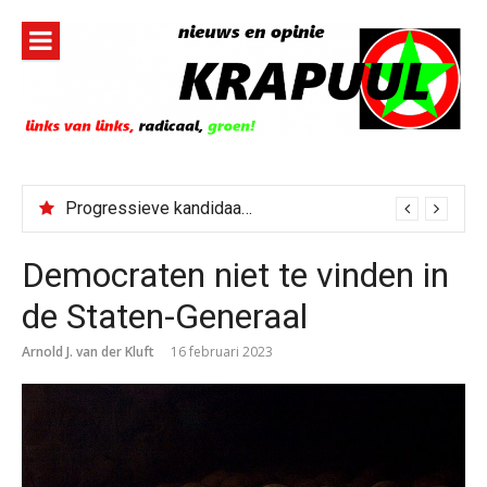
Naar
de
inhoud
springen
Progressieve kandidaat El-Sayed senaatskandidaat Michigan
Democraten niet te vinden in
de Staten-Generaal
Arnold J. van der Kluft
16 februari 2023