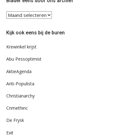
Blader eens door ons archief
Blader
eens
door
Kijk ook eens bij de buren
ons
archief
Krewinkel krijst
Abu Pessoptimist
AktieAgenda
Anti-Populista
Christianarchy
Crimethinc
De Frysk
Exit