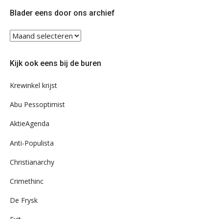
Twitter
Facebook
Blader eens door ons archief
Blader
eens
door
Kijk ook eens bij de buren
ons
archief
Krewinkel krijst
Abu Pessoptimist
AktieAgenda
Anti-Populista
Christianarchy
Crimethinc
De Frysk