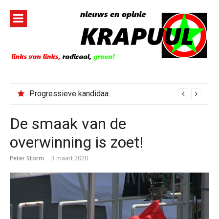
Naar
de
inhoud
springen
Progressieve kandidaat El-Sayed senaatskandidaat Michigan
De smaak van de
overwinning is zoet!
Peter Storm
3 maart 2020