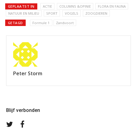
GEPLAATST IN
ACTIE
COLUMNS &OPINIE
FLORA EN FAUNA
NATUUR EN MILIEU
SPORT
VOGELS
ZOOGDIEREN
GETAGD
Formule 1
Zandvoort
Peter Storm
Blijf verbonden
Volg
Volg
ons
ons
op
op