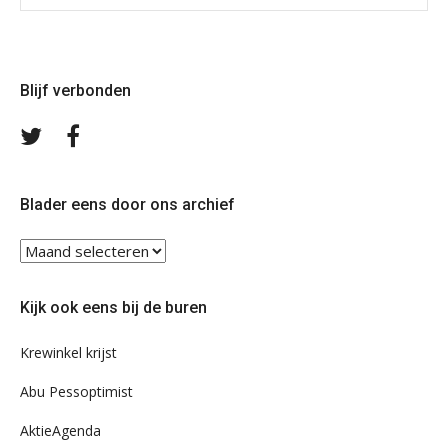
Blijf verbonden
Volg
Volg
ons
ons
op
op
Twitter
Facebook
Blader eens door ons archief
Blader
eens
door
Kijk ook eens bij de buren
ons
archief
Krewinkel krijst
Abu Pessoptimist
AktieAgenda