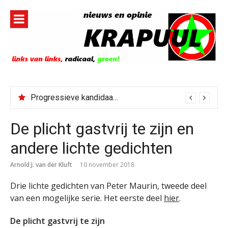
Naar
de
inhoud
springen
Progressieve kandidaat El-Sayed senaatskandidaat Michigan
De plicht gastvrij te zijn en
andere lichte gedichten
Arnold J. van der Kluft
10 november 2018
Drie lichte gedichten van Peter Maurin, tweede deel
van een mogelijke serie. Het eerste deel
hier
.
De plicht gastvrij te zijn