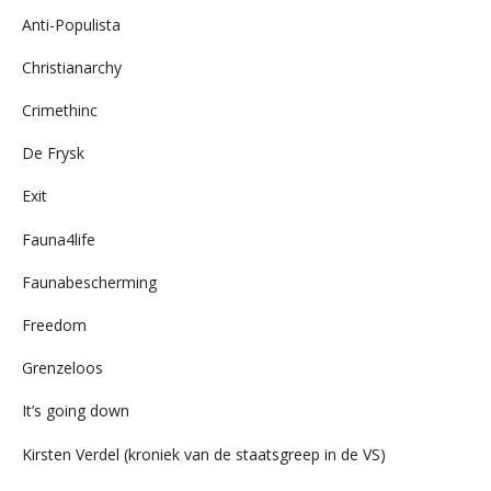
Anti-Populista
Christianarchy
Crimethinc
De Frysk
Exit
Fauna4life
Faunabescherming
Freedom
Grenzeloos
It’s going down
Kirsten Verdel (kroniek van de staatsgreep in de VS)