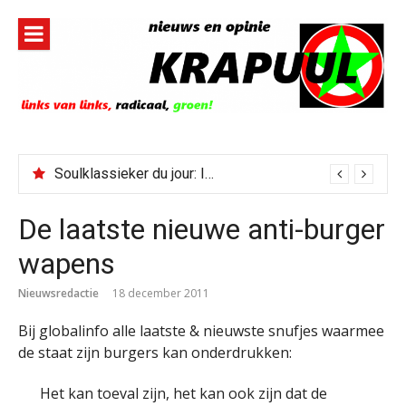
Naar
de
inhoud
springen
Soulklassieker du jour: I Wish It Would Rain
De laatste nieuwe anti-burger
wapens
Nieuwsredactie
18 december 2011
Bij globalinfo alle laatste & nieuwste snufjes waarmee
de staat zijn burgers kan onderdrukken:
Het kan toeval zijn, het kan ook zijn dat de