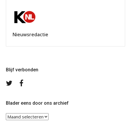
Nieuwsredactie
Blijf verbonden
Volg
Volg
ons
ons
op
op
Twitter
Facebook
Blader eens door ons archief
Blader
eens
door