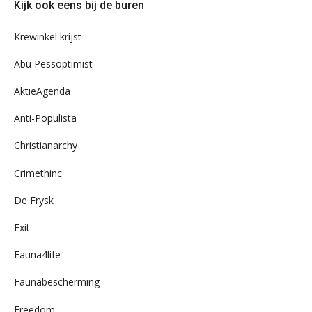
Kijk ook eens bij de buren
ons
archief
Krewinkel krijst
Abu Pessoptimist
AktieAgenda
Anti-Populista
Christianarchy
Crimethinc
De Frysk
Exit
Fauna4life
Faunabescherming
Freedom