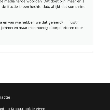
n de media harde woorden. Dat doet pijn, maar er is
de fractie is een hechte club, al lijkt dat soms niet
 ja en van wie hebben we dat geleerd?
Juist!
 of jammeren maar manmoedig doorploeteren door
ractie
unt op Krapuul ook je eigen