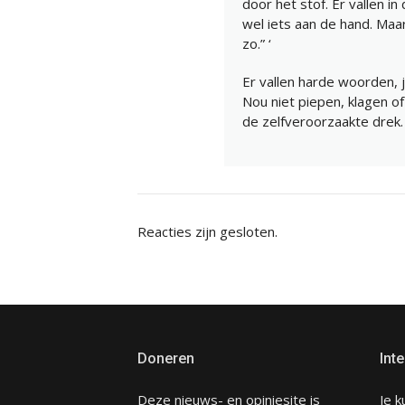
door het stof. Er vallen i
wel iets aan de hand. Maar 
zo.” ‘
Er vallen harde woorden,
Nou niet piepen, klagen
de zelfveroorzaakte drek.
Reacties zijn gesloten.
Doneren
Inte
Deze nieuws- en opiniesite is
Je k