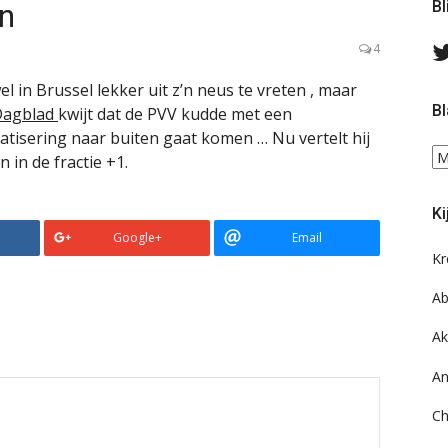
n
Bl
4
wel in Brussel lekker uit z’n neus te vreten , maar
Bl
 Dagblad
kwijt dat de PVV kudde met een
tisering naar buiten gaat komen … Nu vertelt hij
Bl
n in de fractie +1.
ee
do
Ki
on
Google+
Email
ar
Kr
Ab
Ak
An
Ch