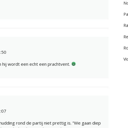
No
Pa
Ra
Re
R
:50
Vi
n hij wordt een echt een prachtvent.
:07
udding rond de partij niet prettig is. ”We gaan diep