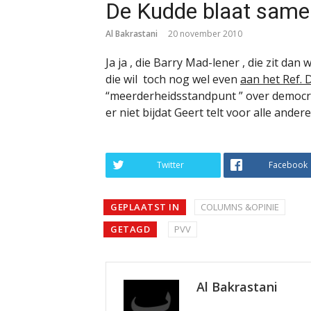
De Kudde blaat same
Al Bakrastani
20 november 2010
Ja ja , die Barry Mad-lener , die zit dan 
die wil toch nog wel even
aan het Ref.
“meerderheidsstandpunt ” over democra
er niet bijdat Geert telt voor alle andere
Twitter
Facebook
GEPLAATST IN
COLUMNS &OPINIE
GETAGD
PVV
Al Bakrastani