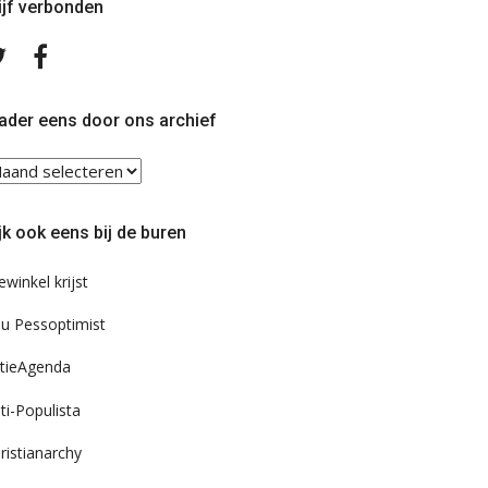
ijf verbonden
Volg
Volg
ons
ons
op
op
Twitter
Facebook
ader eens door ons archief
ader
ns
or
jk ook eens bij de buren
s
chief
ewinkel krijst
u Pessoptimist
tieAgenda
ti-Populista
ristianarchy