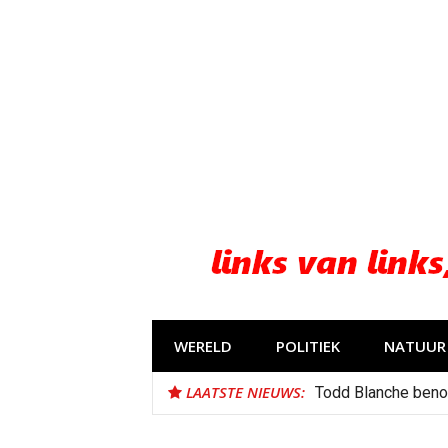
Naar
de
inhoud
springen
WERELD
POLITIEK
NATUUR 
LAATSTE NIEUWS:
Todd Blanche beno