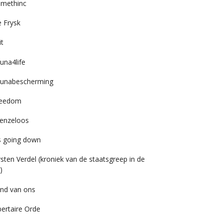
imethinc
 Frysk
it
una4life
unabescherming
reedom
enzeloos
’s going down
rsten Verdel (kroniek van de staatsgreep in de
)
nd van ons
bertaire Orde