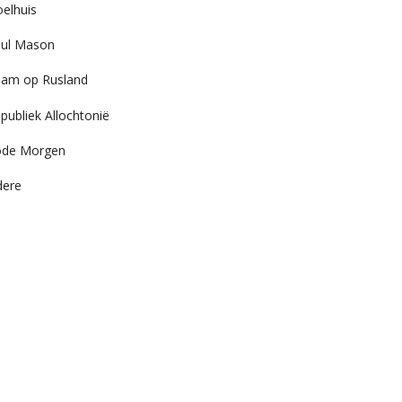
elhuis
ul Mason
am op Rusland
publiek Allochtonië
ode Morgen
dere