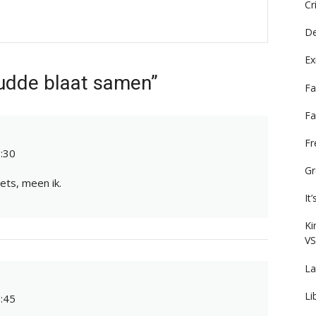
Cr
De
Ex
udde blaat samen”
Fa
Fa
F
:30
Gr
iets, meen ik.
It
Ki
VS
La
Li
:45