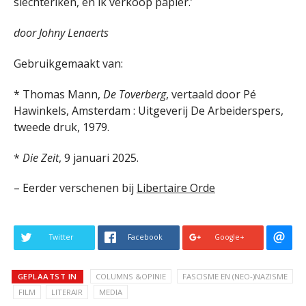
slechteriken, en ik verkoop papier.’
door Johny Lenaerts
Gebruikgemaakt van:
* Thomas Mann,
De Toverberg
, vertaald door Pé
Hawinkels, Amsterdam : Uitgeverij De Arbeiderspers,
tweede druk, 1979.
*
Die Zeit
, 9 januari 2025.
– Eerder verschenen bij
Libertaire Orde
Twitter
Facebook
Google+
GEPLAATST IN
COLUMNS &OPINIE
FASCISME EN (NEO-)NAZISME
FILM
LITERAIR
MEDIA