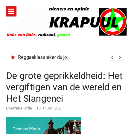
Naar
de
inhoud
springen
Reggaeklassieker du jour: Revolution
De grote geprikkeldheid: Het
vergiftigen van de wereld en
Het Slangenei
Libertaire Orde
18 januari 2025