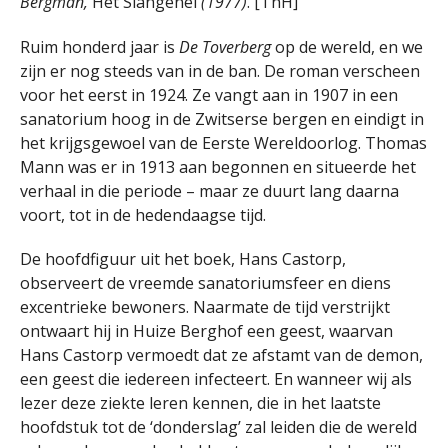
Bergman,
Het Slangenei
(1977)
. [ThH]
Ruim honderd jaar is
De Toverberg
op de wereld, en we
zijn er nog steeds van in de ban. De roman verscheen
voor het eerst in 1924. Ze vangt aan in 1907 in een
sanatorium hoog in de Zwitserse bergen en eindigt in
het krijgsgewoel van de Eerste Wereldoorlog. Thomas
Mann was er in 1913 aan begonnen en situeerde het
verhaal in die periode – maar ze duurt lang daarna
voort, tot in de hedendaagse tijd.
De hoofdfiguur uit het boek, Hans Castorp,
observeert de vreemde sanatoriumsfeer en diens
excentrieke bewoners. Naarmate de tijd verstrijkt
ontwaart hij in Huize Berghof een geest, waarvan
Hans Castorp vermoedt dat ze afstamt van de demon,
een geest die iedereen infecteert. En wanneer wij als
lezer deze ziekte leren kennen, die in het laatste
hoofdstuk tot de ‘donderslag’ zal leiden die de wereld