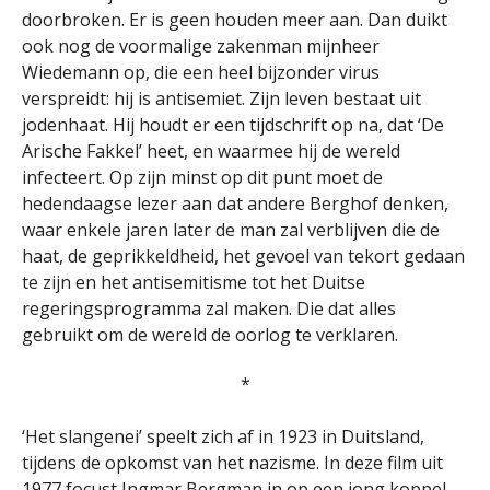
doorbroken. Er is geen houden meer aan. Dan duikt
ook nog de voormalige zakenman mijnheer
Wiedemann op, die een heel bijzonder virus
verspreidt: hij is antisemiet. Zijn leven bestaat uit
jodenhaat. Hij houdt er een tijdschrift op na, dat ‘De
Arische Fakkel’ heet, en waarmee hij de wereld
infecteert. Op zijn minst op dit punt moet de
hedendaagse lezer aan dat andere Berghof denken,
waar enkele jaren later de man zal verblijven die de
haat, de geprikkeldheid, het gevoel van tekort gedaan
te zijn en het antisemitisme tot het Duitse
regeringsprogramma zal maken. Die dat alles
gebruikt om de wereld de oorlog te verklaren.
*
‘Het slangenei’ speelt zich af in 1923 in Duitsland,
tijdens de opkomst van het nazisme. In deze film uit
1977 focust Ingmar Bergman in op een jong koppel