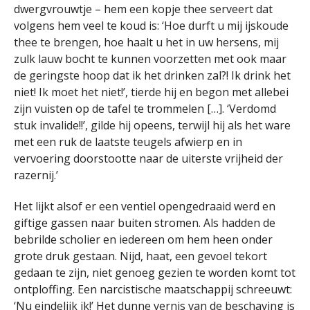
dwergvrouwtje – hem een kopje thee serveert dat
volgens hem veel te koud is: ‘Hoe durft u mij ijskoude
thee te brengen, hoe haalt u het in uw hersens, mij
zulk lauw bocht te kunnen voorzetten met ook maar
de geringste hoop dat ik het drinken zal?! Ik drink het
niet! Ik moet het niet!’, tierde hij en begon met allebei
zijn vuisten op de tafel te trommelen […]. ‘Verdomd
stuk invalide!!’, gilde hij opeens, terwijl hij als het ware
met een ruk de laatste teugels afwierp en in
vervoering doorstootte naar de uiterste vrijheid der
razernij.’
Het lijkt alsof er een ventiel opengedraaid werd en
giftige gassen naar buiten stromen. Als hadden de
bebrilde scholier en iedereen om hem heen onder
grote druk gestaan. Nijd, haat, een gevoel tekort
gedaan te zijn, niet genoeg gezien te worden komt tot
ontploffing. Een narcistische maatschappij schreeuwt:
‘Nu eindelijk ik!’ Het dunne vernis van de beschaving is