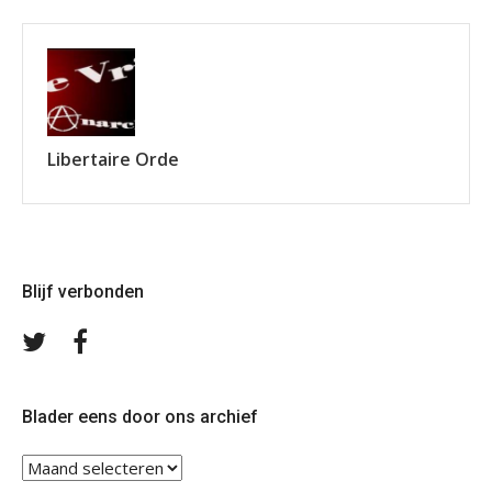
Libertaire Orde
Blijf verbonden
Volg
Volg
ons
ons
op
op
Twitter
Facebook
Blader eens door ons archief
Blader
eens