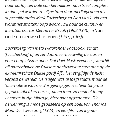
naar oorlog ten bate van het militair-industrieel complex.
In dat spel worden ze bijgestaan door mediatyconen als
supermiljardairs Mark Zuckerberg en Elon Musk. Via hen
wordt het strottenhoofd woord [vrij naar de cultuur- en
literatuurcriticus Menno ter Braak (1902-1940) in
Van
oude en nieuwe christenen
(1937, p. 65)].
Zuckerberg, van Meta (waaronder Facebook) schaft
‘factchecking’ af en zet daarmee moedwillig de sluizen
voor complotisme open. Dat doet Musk eveneens, waarbij
hij daarenboven de Duitsers aanbeveelt te stemmen op de
extreemrechtse Duitse partij AfD. Het vergiftigt de lucht,
verpest de wereld. De leugen was al toegestaan, maar de
‘alternatieve waarheid’ is geniepiger. Het leidt tot grote
geprikkeldheid en onrust, nu en toen, zo herkent Johny
Lenaerts in zijn bijdrage, hieronder opgenomen. Die
herkenning is mede gebaseerd op een boek van Thomas
Man,
De Toverberg
(1924) en een film van Ingmar