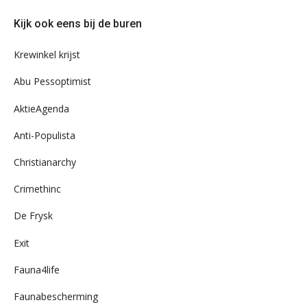
door
Kijk ook eens bij de buren
ons
archief
Krewinkel krijst
Abu Pessoptimist
AktieAgenda
Anti-Populista
Christianarchy
Crimethinc
De Frysk
Exit
Fauna4life
Faunabescherming