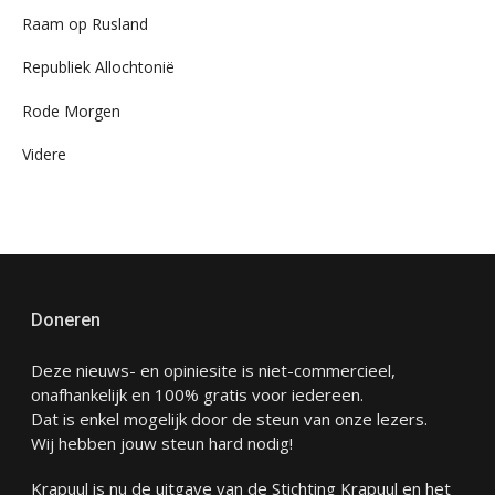
Raam op Rusland
Republiek Allochtonië
Rode Morgen
Videre
Doneren
Deze nieuws- en opiniesite is niet-commercieel,
onafhankelijk en 100% gratis voor iedereen.
Dat is enkel mogelijk door de steun van onze lezers.
Wij hebben jouw steun hard nodig!
Krapuul is nu de uitgave van de Stichting Krapuul en het