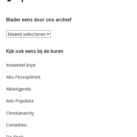
ons
ons
op
op
Twitter
Facebook
Blader eens door ons archief
Blader
eens
door
Kijk ook eens bij de buren
ons
archief
Krewinkel krijst
Abu Pessoptimist
AktieAgenda
Anti-Populista
Christianarchy
Crimethinc
De Frysk