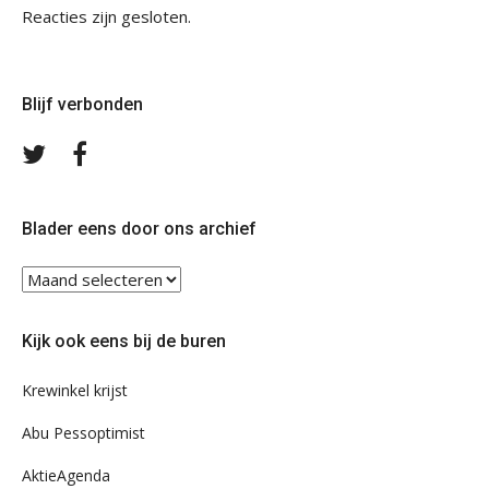
Reacties zijn gesloten.
Blijf verbonden
Volg
Volg
ons
ons
op
op
Twitter
Facebook
Blader eens door ons archief
Blader
eens
door
Kijk ook eens bij de buren
ons
archief
Krewinkel krijst
Abu Pessoptimist
AktieAgenda