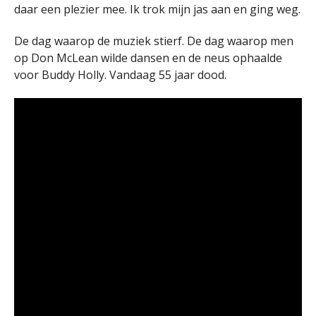
daar een plezier mee. Ik trok mijn jas aan en ging weg.
De dag waarop de muziek stierf. De dag waarop men
op Don McLean wilde dansen en de neus ophaalde
voor Buddy Holly. Vandaag 55 jaar dood.