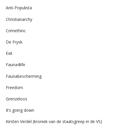
Anti-Populista
Christianarchy
Crimethinc
De Frysk
Exit
Fauna4life
Faunabescherming
Freedom
Grenzeloos
It’s going down
Kirsten Verdel (kroniek van de staatsgreep in de VS)