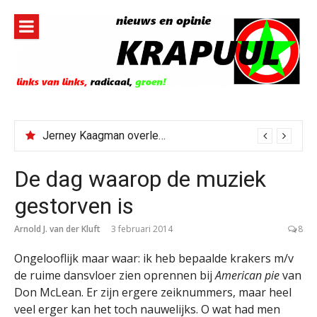
Naar
de
inhoud
springen
Jerney Kaagman overleden
De dag waarop de muziek
gestorven is
Arnold J. van der Kluft
3 februari 2014
8
Ongelooflijk maar waar: ik heb bepaalde krakers m/v
de ruime dansvloer zien oprennen bij
American pie
van
Don McLean. Er zijn ergere zeiknummers, maar heel
veel erger kan het toch nauwelijks. O wat had men