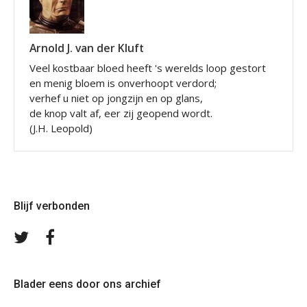
Arnold J. van der Kluft
Veel kostbaar bloed heeft 's werelds loop gestort
en menig bloem is onverhoopt verdord;
verhef u niet op jongzijn en op glans,
de knop valt af, eer zij geopend wordt.
(J.H. Leopold)
Blijf verbonden
Volg
Volg
ons
ons
op
op
Twitter
Facebook
Blader eens door ons archief