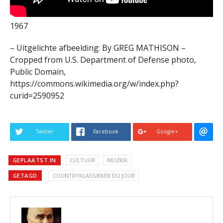
1967
– Uitgelichte afbeelding: By GREG MATHISON –
Cropped from U.S. Department of Defense photo,
Public Domain,
https://commons.wikimedia.org/w/index.php?
curid=2590952
Twitter
Facebook
Google+
GEPLAATST IN
CULTUUR
MUZIEK
GETAGD
COUNTRYKLASSIEKER DU JOUR