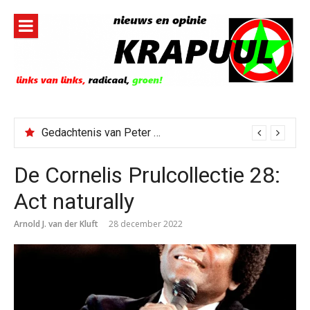
Naar
de
inhoud
springen
Gedachtenis van Peter Faber
De Cornelis Prulcollectie 28:
Act naturally
Arnold J. van der Kluft
28 december 2022