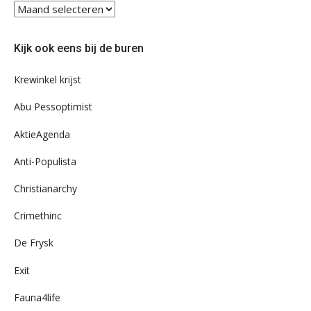
Blader
eens
door
Kijk ook eens bij de buren
ons
archief
Krewinkel krijst
Abu Pessoptimist
AktieAgenda
Anti-Populista
Christianarchy
Crimethinc
De Frysk
Exit
Fauna4life