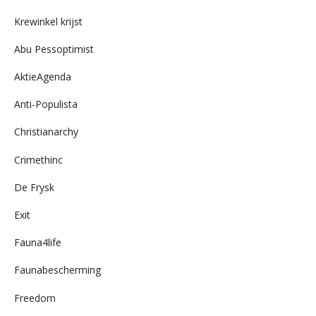
archief
Krewinkel krijst
Abu Pessoptimist
AktieAgenda
Anti-Populista
Christianarchy
Crimethinc
De Frysk
Exit
Fauna4life
Faunabescherming
Freedom