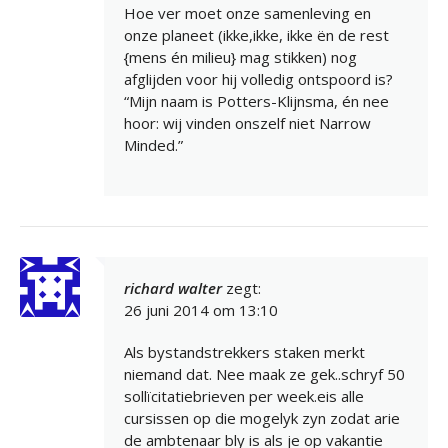
Hoe ver moet onze samenleving en
onze planeet (ikke,ikke, ikke ën de rest
{mens én milieu} mag stikken) nog
afglijden voor hij volledig ontspoord is?
“Mijn naam is Potters-Klijnsma, én nee
hoor: wij vinden onszelf niet Narrow
Minded.”
richard walter
zegt:
26 juni 2014 om 13:10
Als bystandstrekkers staken merkt
niemand dat. Nee maak ze gek..schryf 50
sollïcitatiebrieven per week.eis alle
cursissen op die mogelyk zyn zodat arie
de ambtenaar bly is als je op vakantie