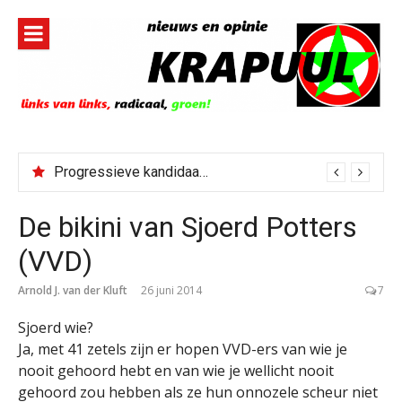
Naar
de
inhoud
springen
Progressieve kandidaat El-Sayed senaatskandidaat Michigan
De bikini van Sjoerd Potters
(VVD)
Arnold J. van der Kluft
26 juni 2014
7
Sjoerd wie?
Ja, met 41 zetels zijn er hopen VVD-ers van wie je
nooit gehoord hebt en van wie je wellicht nooit
gehoord zou hebben als ze hun onnozele scheur niet