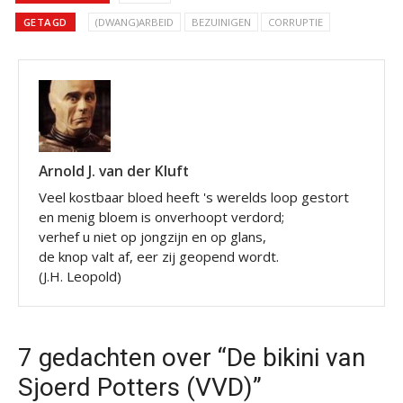
GETAGD
(DWANG)ARBEID
BEZUINIGEN
CORRUPTIE
Arnold J. van der Kluft
Veel kostbaar bloed heeft 's werelds loop gestort
en menig bloem is onverhoopt verdord;
verhef u niet op jongzijn en op glans,
de knop valt af, eer zij geopend wordt.
(J.H. Leopold)
7 gedachten over “De bikini van
Sjoerd Potters (VVD)”