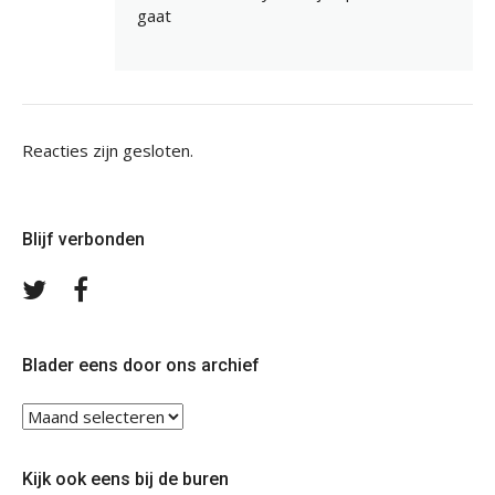
gaat
Reacties zijn gesloten.
Blijf verbonden
Volg
Volg
ons
ons
op
op
Twitter
Facebook
Blader eens door ons archief
Blader
eens
door
Kijk ook eens bij de buren
ons