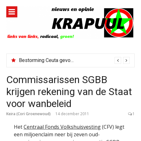
Naar
de
inhoud
springen
Bestorming Ceuta gevolg van op sociale media verspreide hoax?
Commissarissen SGBB
krijgen rekening van de Staat
voor wanbeleid
Keira (Cori Groenewoud)
14 december 2011
1
Het
Centraal Fonds Volkshuisvesting
(CFV) legt
een miljoenclaim neer bij zeven oud-