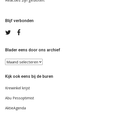
Reacties zijn gesloten.
Blijf verbonden
Volg
Volg
ons
ons
op
op
Twitter
Facebook
Blader eens door ons archief
Blader
eens
door
Kijk ook eens bij de buren
ons
archief
Krewinkel krijst
Abu Pessoptimist
AktieAgenda