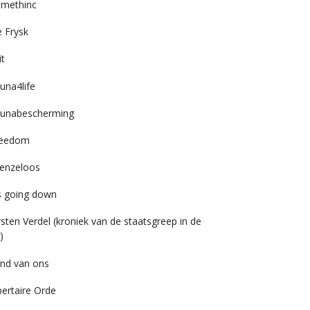
imethinc
 Frysk
it
una4life
unabescherming
reedom
enzeloos
’s going down
rsten Verdel (kroniek van de staatsgreep in de
)
nd van ons
bertaire Orde