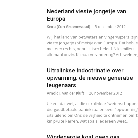
Nederland vieste jongetje van
Europa
Keira (Cori Groenewoud)
5 december 2012
Wij, het land van betweters en vingerwijzers, zijn
vieste jongetje (of meisje) van Europa. Dat heb je
met een rechts, populistisch beleid. Niks milieu,
allemaal onzin. Klimaatverandering? Ach welnee
Ultralinkse indoctrinatie over
opwarming: de nieuwe generatie
leugenaars
Arnold J. van der Kluft
26 november 2012
U kent dat wel, al die ultralinkse “wetenschapper
die goedbetaald paniekzaaien over “opwarming
uitsluitend om Ons de vrijheid te ontnemen om 1
km p/u te karren, wat zoals iedereen weet…
Windenergie kost geen gas