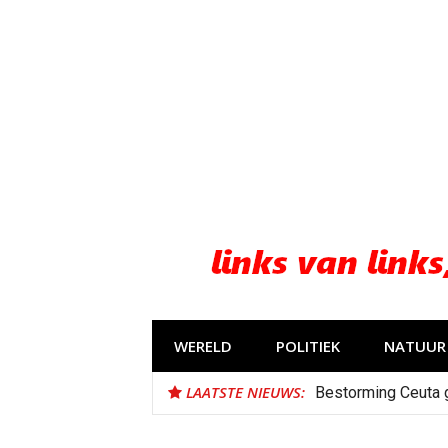
Naar
de
inhoud
springen
WERELD
POLITIEK
NATUUR 
LAATSTE NIEUWS:
Bestorming Ceuta 