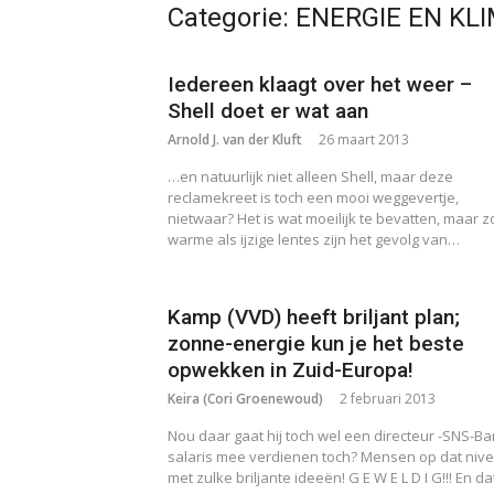
Categorie:
ENERGIE EN KL
Iedereen klaagt over het weer –
Shell doet er wat aan
Arnold J. van der Kluft
26 maart 2013
…en natuurlijk niet alleen Shell, maar deze
reclamekreet is toch een mooi weggevertje,
nietwaar? Het is wat moeilijk te bevatten, maar 
warme als ijzige lentes zijn het gevolg van…
Kamp (VVD) heeft briljant plan;
zonne-energie kun je het beste
opwekken in Zuid-Europa!
Keira (Cori Groenewoud)
2 februari 2013
Nou daar gaat hij toch wel een directeur -SNS-Ba
salaris mee verdienen toch? Mensen op dat nive
met zulke briljante ideeën! G E W E L D I G!!! En d