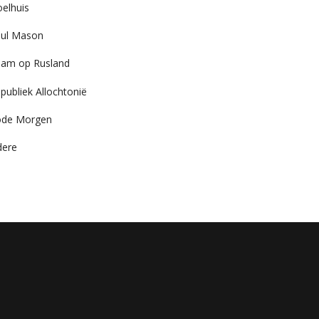
elhuis
ul Mason
am op Rusland
publiek Allochtonië
ode Morgen
dere