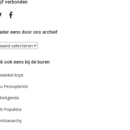
ijf verbonden
Volg
Volg
ons
ons
op
op
Twitter
Facebook
ader eens door ons archief
ader
ns
or
jk ook eens bij de buren
s
chief
ewinkel krijst
u Pessoptimist
tieAgenda
ti-Populista
ristianarchy