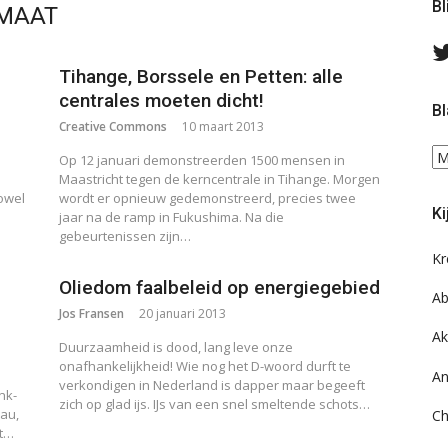
Bl
IMAAT
Tihange, Borssele en Petten: alle
centrales moeten dicht!
Bl
Creative Commons
10 maart 2013
Bl
Op 12 januari demonstreerden 1500 mensen in
ee
Maastricht tegen de kerncentrale in Tihange. Morgen
do
zowel
wordt er opnieuw gedemonstreerd, precies twee
Ki
jaar na de ramp in Fukushima. Na die
on
gebeurtenissen zijn…
ar
Kr
Oliedom faalbeleid op energiegebied
Ab
Jos Fransen
20 januari 2013
Ak
Duurzaamheid is dood, lang leve onze
onafhankelijkheid! Wie nog het D-woord durft te
An
verkondigen in Nederland is dapper maar begeeft
nk-
zich op glad ijs. IJs van een snel smeltende schots…
au,
Ch
at…