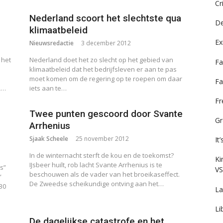
Cr
Nederland scoort het slechtste qua
De
klimaatbeleid
Ex
Nieuwsredactie
3 december 2012
 het
Nederland doet het zo slecht op het gebied van
Fa
klimaatbeleid dat het bedrijfsleven er aan te pas
moet komen om de regering op te roepen om daar
Fa
,…
iets aan te…
F
Twee punten gescoord door Svante
Gr
Arrhenius
Sjaak Scheele
25 november 2012
It
In de winternacht sterft de kou en de toekomst?
Ki
IJsbeer huilt, rob lacht Svante Arrhenius is te
s”
VS
beschouwen als de vader van het broeikaseffect.
”
De Zweedse scheikundige ontving aan het…
30
La
Li
De dagelijkse catastrofe en het