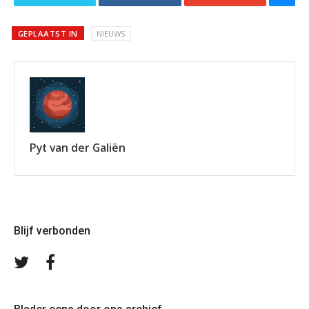
GEPLAATST IN
NIEUWS
Pyt van der Galiën
Blijf verbonden
Volg
Volg
ons
ons
op
op
Twitter
Facebook