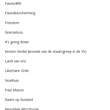
Fauna4life
Faunabescherming
Freedom
Grenzeloos
It’s going down
Kirsten Verdel (kroniek van de staatsgreep in de VS)
Land van ons
Libertaire Orde
Noelhuis
Paul Mason
Raam op Rusland
Republiek Allochtonië