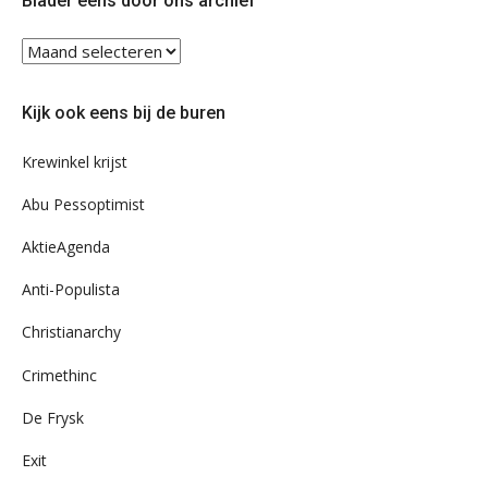
Blader eens door ons archief
Blader
eens
door
Kijk ook eens bij de buren
ons
archief
Krewinkel krijst
Abu Pessoptimist
AktieAgenda
Anti-Populista
Christianarchy
Crimethinc
De Frysk
Exit