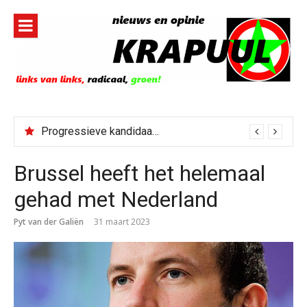
Naar
de
inhoud
springen
Progressieve kandidaat El-Sayed senaatskandidaat Michigan
Brussel heeft het helemaal
gehad met Nederland
Pyt van der Galiën
31 maart 2023