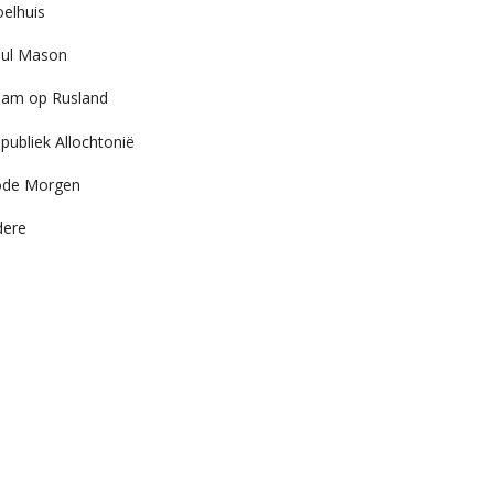
elhuis
ul Mason
am op Rusland
publiek Allochtonië
ode Morgen
dere