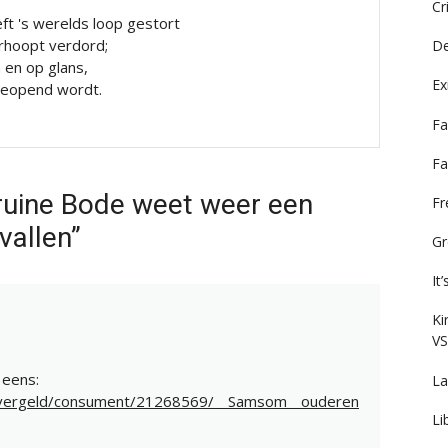
Cr
ft 's werelds loop gestort
rhoopt verdord;
De
n en op glans,
Ex
 geopend wordt.
Fa
Fa
ruine Bode weet weer een
F
vallen”
Gr
It
Ki
VS
 eens:
La
/overgeld/consument/21268569/__Samsom__ouderen
Li