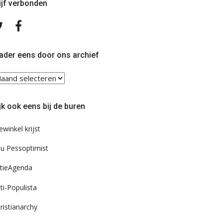
ijf verbonden
Volg
Volg
ons
ons
op
op
Twitter
Facebook
ader eens door ons archief
ader
ns
or
jk ook eens bij de buren
s
chief
ewinkel krijst
u Pessoptimist
tieAgenda
ti-Populista
ristianarchy