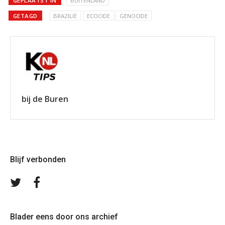
GEPLAATST IN
BUITENLAND
GETAGD
BRAZILIË
ECOCIDE
GENOCIDE
bij de Buren
Blijf verbonden
Volg
Volg
ons
ons
op
op
Twitter
Facebook
Blader eens door ons archief