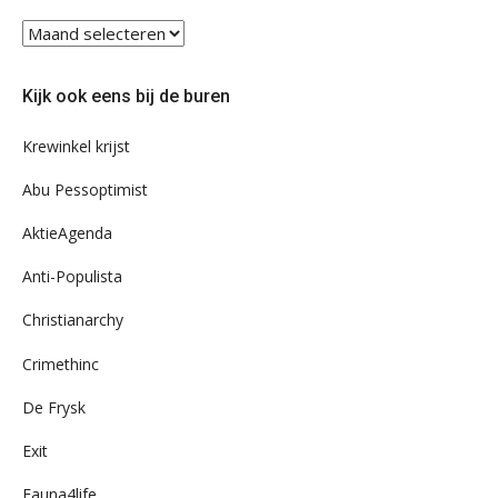
Blader
eens
door
Kijk ook eens bij de buren
ons
archief
Krewinkel krijst
Abu Pessoptimist
AktieAgenda
Anti-Populista
Christianarchy
Crimethinc
De Frysk
Exit
Fauna4life