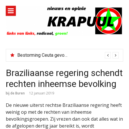
Naar
de
inhoud
springen
Bestorming Ceuta gevolg van op sociale media verspreide hoax?
Braziliaanse regering schendt
rechten inheemse bevolking
bij de Buren
12 januari 2019
De nieuwe uiterst rechtse Braziliaanse regering heeft
weinig op met de rechten van inheemse
bevolkingsgroepen. Zij vrezen dan ook dat alles wat in
de afgelopen dertig jaar bereikt is, wordt