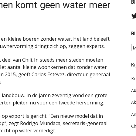
enen komt geen water meer
Bl
Bl
 en kleine boeren zonder water. Het land beleeft
ouwhervorming dringt zich op, zeggen experts.
Bl
ee
deel van Chili. In steeds meer steden moeten
do
Ki
on
et aantal kleine woonkernen dat zonder water
ar
 in 2015, geeft Carlos Estévez, directeur-generaal
Kr
e.
Ab
e landbouw. In de jaren zeventig vond een grote
rten pleiten nu voor een tweede hervorming.
Ak
An
 op export is gericht. “Een nieuw model dat in
 op”, zegt Rodrigo Mundaca, secretaris-generaal
Ch
recht op water verdedigt.