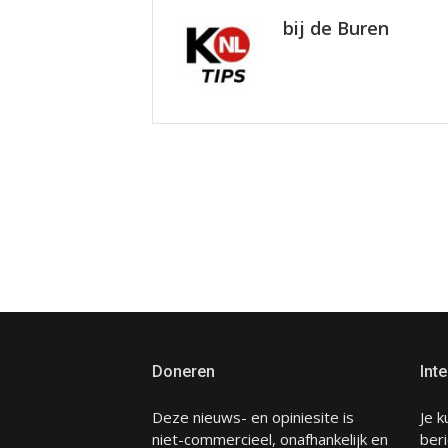
bij de Buren
Doneren
Inte
Deze nieuws- en opiniesite is
Je k
niet-commercieel, onafhankelijk en
beri