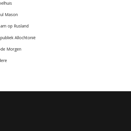
elhuis
ul Mason
am op Rusland
publiek Allochtonië
ode Morgen
dere