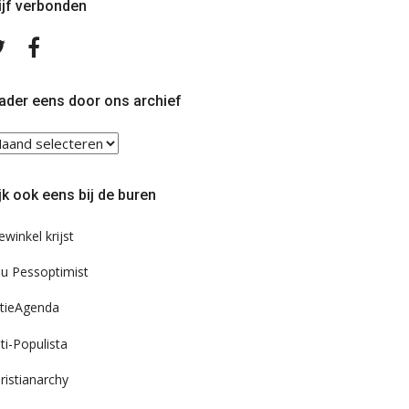
ijf verbonden
Volg
Volg
ons
ons
op
op
Twitter
Facebook
ader eens door ons archief
ader
ns
or
jk ook eens bij de buren
s
chief
ewinkel krijst
u Pessoptimist
tieAgenda
ti-Populista
ristianarchy