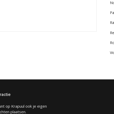
No
Pa
Ra
Re
R
Vi
ractie
unt op Krapuul ook je eigen
chten plaatsen.