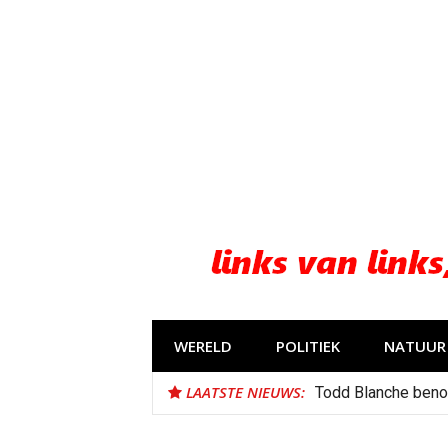
Naar
de
inhoud
springen
WERELD
POLITIEK
NATUUR 
LAATSTE NIEUWS:
Todd Blanche beno