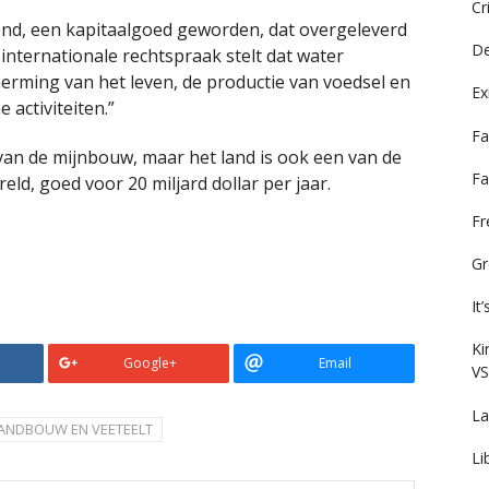
Cr
grond, een kapitaalgoed geworden, dat overgeleverd
De
 internationale rechtspraak stelt dat water
erming van het leven, de productie van voedsel en
Ex
activiteiten.”
Fa
van de mijnbouw, maar het land is ook een van de
Fa
ld, goed voor 20 miljard dollar per jaar.
F
Gr
It
Ki
Google+
Email
VS
La
ANDBOUW EN VEETEELT
Li