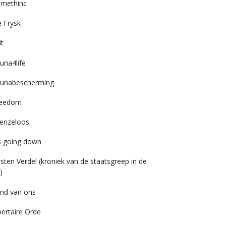
imethinc
 Frysk
it
una4life
unabescherming
reedom
enzeloos
’s going down
rsten Verdel (kroniek van de staatsgreep in de
)
nd van ons
bertaire Orde