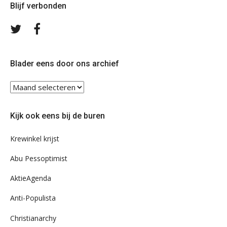
Blijf verbonden
Volg
Volg
ons
ons
op
op
Twitter
Facebook
Blader eens door ons archief
Blader
eens
door
Kijk ook eens bij de buren
ons
archief
Krewinkel krijst
Abu Pessoptimist
AktieAgenda
Anti-Populista
Christianarchy