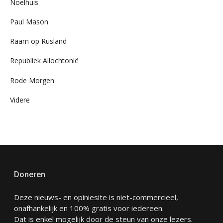
Noelhuis
Paul Mason
Raam op Rusland
Republiek Allochtonië
Rode Morgen
Videre
Doneren
Deze nieuws- en opiniesite is niet-commercieel,
onafhankelijk en 100% gratis voor iedereen.
Dat is enkel mogelijk door de steun van onze lezers.