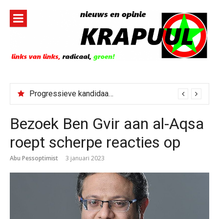
Naar
de
inhoud
springen
Progressieve kandidaat El-Sayed senaatskandidaat Michigan
Bezoek Ben Gvir aan al-Aqsa
roept scherpe reacties op
Abu Pessoptimist
3 januari 2023