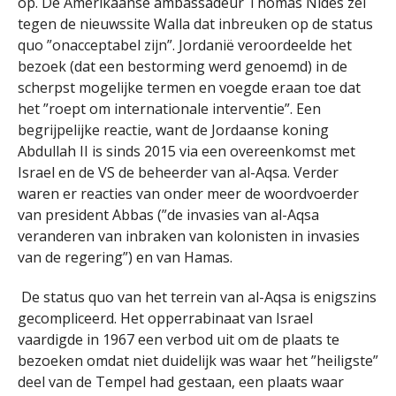
op. De Amerikaanse ambassadeur Thomas Nides zei
tegen de nieuwssite Walla dat inbreuken op de status
quo ”onacceptabel zijn”. Jordanië veroordeelde het
bezoek (dat een bestorming werd genoemd) in de
scherpst mogelijke termen en voegde eraan toe dat
het ”roept om internationale interventie”. Een
begrijpelijke reactie, want de Jordaanse koning
Abdullah II is sinds 2015 via een overeenkomst met
Israel en de VS de beheerder van al-Aqsa. Verder
waren er reacties van onder meer de woordvoerder
van president Abbas (”de invasies van al-Aqsa
veranderen van inbraken van kolonisten in invasies
van de regering”) en van Hamas.
De status quo van het terrein van al-Aqsa is enigszins
gecompliceerd. Het opperrabinaat van Israel
vaardigde in 1967 een verbod uit om de plaats te
bezoeken omdat niet duidelijk was waar het ”heiligste”
deel van de Tempel had gestaan, een plaats waar