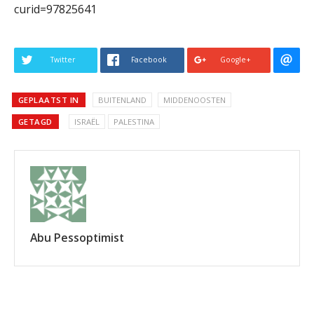
curid=97825641
Twitter
Facebook
Google+
GEPLAATST IN
BUITENLAND
MIDDENOOSTEN
GETAGD
ISRAËL
PALESTINA
Abu Pessoptimist