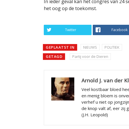
In ieder geval kan het congres van 24 
het oog op de toekomst.
Twitter
Facebook
GEPLAATST IN
NIEUWS
POLITIEK
GETAGD
Partij voor de Dieren
Arnold J. van der K
Veel kostbaar bloed hee
en menig bloem is onve
verhef u niet op jongzij
de knop valt af, eer zij
(J.H. Leopold)