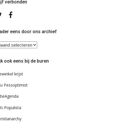
ijf verbonden
Volg
Volg
ons
ons
op
op
Twitter
Facebook
ader eens door ons archief
ader
ns
or
jk ook eens bij de buren
s
chief
ewinkel krijst
u Pessoptimist
tieAgenda
ti-Populista
ristianarchy