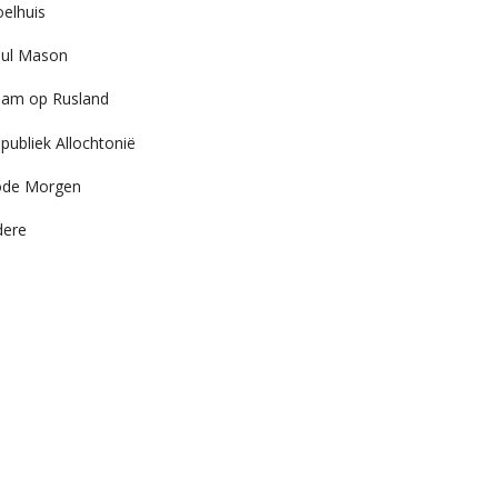
elhuis
ul Mason
am op Rusland
publiek Allochtonië
ode Morgen
dere