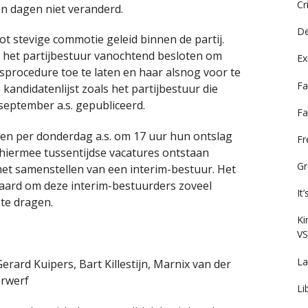
Cr
en dagen niet veranderd.
De
ot stevige commotie geleid binnen de partij.
t het partijbestuur vanochtend besloten om
Ex
gsprocedure toe te laten en haar alsnog voor te
Fa
 kandidatenlijst zoals het partijbestuur die
eptember a.s. gepubliceerd.
Fa
enen per donderdag a.s. om 17 uur hun ontslag
F
t hiermee tussentijdse vacatures ontstaan
Gr
het samenstellen van een interim-bestuur. Het
klaard om deze interim-bestuurders zoveel
It
 te dragen.
Ki
VS
La
erard Kuipers, Bart Killestijn, Marnix van der
erwerf
Li