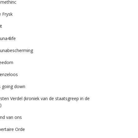
imethinc
 Frysk
it
una4life
unabescherming
reedom
enzeloos
’s going down
rsten Verdel (kroniek van de staatsgreep in de
)
nd van ons
bertaire Orde