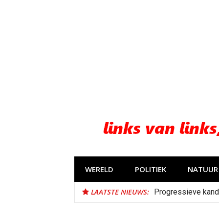
Naar
de
inhoud
springen
WERELD
POLITIEK
NATUUR 
LAATSTE NIEUWS:
Progressieve kand