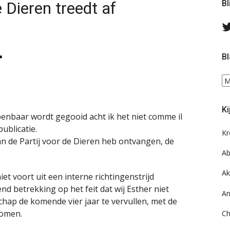
 Dieren treedt af
Bl
Bl
Bl
ee
do
Ki
on
enbaar wordt gegooid acht ik het niet comme il
ar
ublicatie.
Kr
van de Partij voor de Dieren heb ontvangen, de
Ab
Ak
et voort uit een interne richtingenstrijd
end betrekking op het feit dat wij Esther niet
An
chap de komende vier jaar te vervullen, met de
komen.
Ch