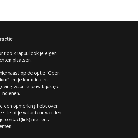
ractie
unt op Krapuul ook je eigen
chten plaatsen.
 hiernaast op de optie “Open
ium” en je komt in een
eving waar je jouw bijdrage
 indienen.
 je een opmerking hebt over
 site of je wil auteur worden
 je
contact
(link) met ons
emen