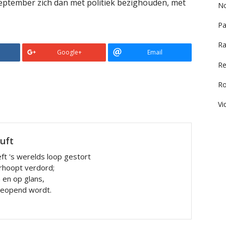
september zich dan met politiek bezighouden, met
No
Pa
Ra
Google+
Email
Re
R
Vi
luft
ft 's werelds loop gestort
rhoopt verdord;
n en op glans,
 geopend wordt.