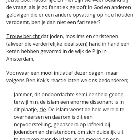
de vraag: als je zo fanatiek gelooft in God en anderen
gelovigen die er een andere opvatting op nou houden
verdoemt, ben je dan niet een farizeeër?
Trouw bericht
dat joden, moslims en christenen
(alweer die verderfelijke idealisten) hand in hand een
keten hebben gevormd in de wijk de Pijp in
Amsterdam.
Voorwaar een mooi initiatief dezer dagen, maar
volgens Ben Kok’s reactie laten we ons bedonderen;
Jammer, dit ondoordachte semi-eenheid gedoe,
terwijl m.n. de islam een enorme dissonant is in
dit plaatje,
zie
. De islam wenst de hele wereld te
overheersen en daarom is dit een
nepvoorstelling, gebaseerd op lafheid bij
jodendom en christendom, om zich duidelijk uit
te spreken over de islam. Is de moord op een