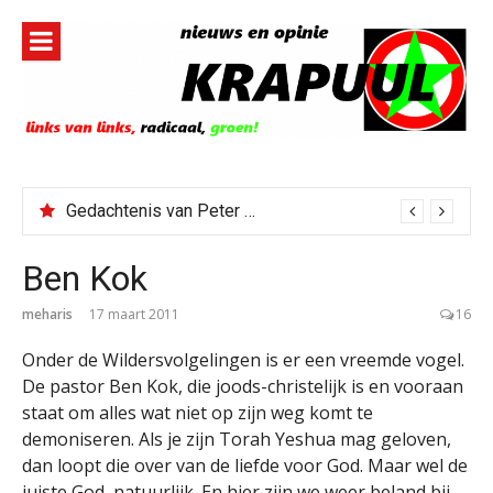
Naar
de
inhoud
springen
Todd Blanche benoemd tot Attorney General
Ben Kok
meharis
17 maart 2011
16
Onder de Wildersvolgelingen is er een vreemde vogel.
De pastor Ben Kok, die joods-christelijk is en vooraan
staat om alles wat niet op zijn weg komt te
demoniseren. Als je zijn Torah Yeshua mag geloven,
dan loopt die over van de liefde voor God. Maar wel de
juiste God, natuurlijk. En hier zijn we weer beland bij