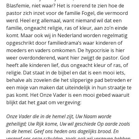
Blasfemie, niet waar? Het is roerend te zien hoe de
pastor zich inzet voor de familie Fogel, die vermoord
werd. Heel erg allemaal, want niemand wil dat een
familie, ongeacht religie, ras of kleur, aan zo’n einde
komt. Maar ook wij in Nederland worden regelmatig
opgeschrikt door familiedrama’s waar kinderen of
moeders en vaders omkomen. De hypocrisie is hier
weer overdonderend, want hier zwijgt de pastor. God
heeft alle kinderen lief, dus ongeacht kleur of ras, of
religie. Dat staat in de bijbel en dat is een mooi iets,
behalve als zovelen die het slipperige pad betreden er
een mixje van maken dat uiteindelijk in hun straatje te
pas komt. Het Onze Vader is een mooi gebed waaruit
blijkt dat het gaat om vergeving:
Onze Vader die in de hemel zijt, Uw Naam worde
geheiligd; Uw Rijk kome, Uw wil geschiede Op aarde zoals
in de hemel. Geef ons heden ons dagelijks brood. En
vergeef ons onze schulden, zoals ook wij vergeven hebben