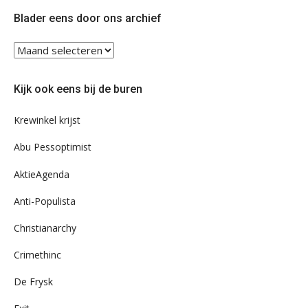
Twitter
Facebook
Blader eens door ons archief
Blader
eens
door
Kijk ook eens bij de buren
ons
archief
Krewinkel krijst
Abu Pessoptimist
AktieAgenda
Anti-Populista
Christianarchy
Crimethinc
De Frysk