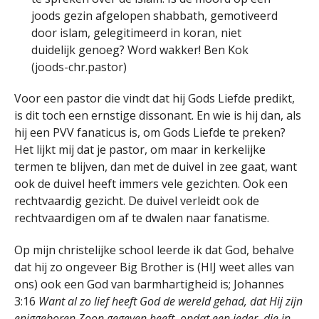
joods gezin afgelopen shabbath, gemotiveerd
door islam, gelegitimeerd in koran, niet
duidelijk genoeg? Word wakker! Ben Kok
(joods-chr.pastor)
Voor een pastor die vindt dat hij Gods Liefde predikt,
is dit toch een ernstige dissonant. En wie is hij dan, als
hij een PVV fanaticus is, om Gods Liefde te preken?
Het lijkt mij dat je pastor, om maar in kerkelijke
termen te blijven, dan met de duivel in zee gaat, want
ook de duivel heeft immers vele gezichten. Ook een
rechtvaardig gezicht. De duivel verleidt ook de
rechtvaardigen om af te dwalen naar fanatisme.
Op mijn christelijke school leerde ik dat God, behalve
dat hij zo ongeveer Big Brother is (HIJ weet alles van
ons) ook een God van barmhartigheid is; Johannes
3:16
Want al zo lief heeft God de wereld gehad, dat Hij zijn
eniggeboren Zoon gegeven heeft, opdat een ieder, die in