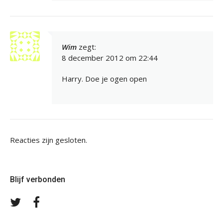
Wim
zegt:
8 december 2012 om 22:44
Harry. Doe je ogen open
Reacties zijn gesloten.
Blijf verbonden
Volg
Volg
ons
ons
op
op