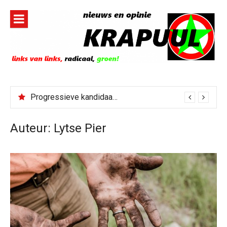
Naar
de
inhoud
springen
Progressieve kandidaat El-Sayed senaatskandidaat Michigan
Auteur:
Lytse Pier