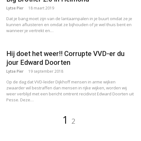
Lytse Pier
18 maart 2019
Dat je bang moet zijn van de lantaarnpalen in je buurt omdat ze je
kunnen afluisteren en omdat ze bijhouden of je wel thuis bent en
wanneer je vertrekt en…
Hij doet het weer!! Corrupte VVD-er du
jour Edward Doorten
Lytse Pier
19 september 2018
Op de dag dat VVD-leider Dijkhoff mensen in arme wijken
zwaarder wil bestraffen dan mensen in rijke wijken, worden wij
weer verblijd met een bericht omtrent recidivist Edward Doorten uit
Pesse. Deze…
Berichten
Pagina
Pagina
1
2
paginering