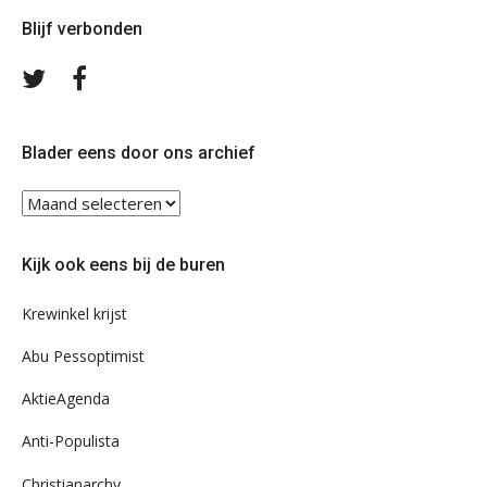
Blijf verbonden
Volg
Volg
ons
ons
op
op
Twitter
Facebook
Blader eens door ons archief
Blader
eens
door
Kijk ook eens bij de buren
ons
archief
Krewinkel krijst
Abu Pessoptimist
AktieAgenda
Anti-Populista
Christianarchy