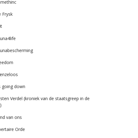
imethinc
 Frysk
it
una4life
unabescherming
reedom
enzeloos
’s going down
rsten Verdel (kroniek van de staatsgreep in de
)
nd van ons
bertaire Orde