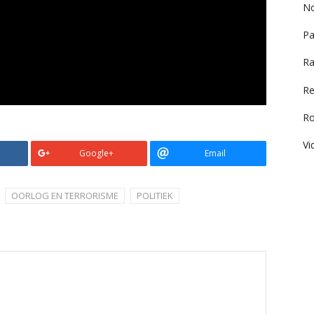
No
Pa
Ra
Re
R
Vi
Google+
Email
OORLOG EN TERRORISME
POLITIEK