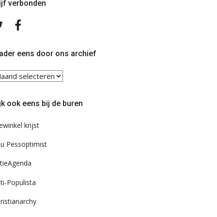
ijf verbonden
Volg
Volg
ons
ons
op
op
Twitter
Facebook
ader eens door ons archief
ader
ns
or
jk ook eens bij de buren
s
chief
ewinkel krijst
u Pessoptimist
tieAgenda
ti-Populista
ristianarchy