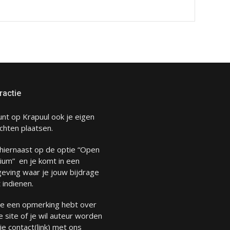
ractie
unt op Krapuul ook je eigen
chten plaatsen.
 hiernaast op de optie “Open
ium” en je komt in een
eving waar je jouw bijdrage
 indienen.
 je een opmerking hebt over
 site of je wil auteur worden
 je
contact
(link) met ons