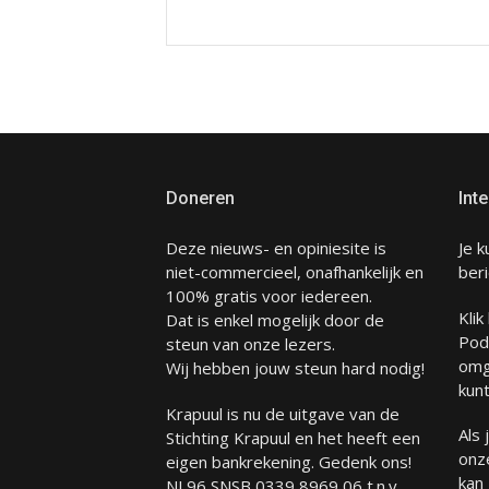
Doneren
Inte
Deze nieuws- en opiniesite is
Je k
niet-commercieel, onafhankelijk en
beri
100% gratis voor iedereen.
Klik
Dat is enkel mogelijk door de
Pod
steun van onze lezers.
omg
Wij hebben jouw steun hard nodig!
kunt
Krapuul is nu de uitgave van de
Als
Stichting Krapuul en het heeft een
onze
eigen bankrekening. Gedenk ons!
kan
NL96 SNSB 0339 8969 06 t.n.v.