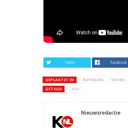
Twitter
Facebook
GEPLAATST IN
BUITENLAND
NIEUWS
GETAGD
USA
Nieuwsredactie