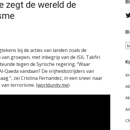
e zegt de wereld de
Bl
isme
Bl
Bl
tekens bij de acties van landen zoals de
ee
 van groepen, met inbegrip van de ISIL Takfiri
do
Ki
on
steunde tegen de Syrische regering. “Waar
ar
Al-Qaeda vandaan? De vrijheidsstrijders van
Kr
daag “, zei Cristina Fernandez, in een sneer naar
 van terrorisme. (
worldunity.me
)
Ab
Ak
An
Ch