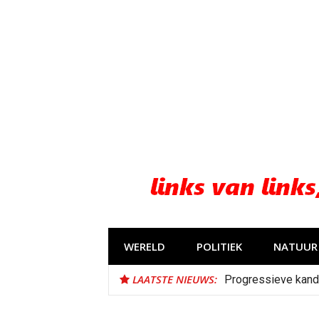
Naar
de
inhoud
springen
WERELD
POLITIEK
NATUUR 
LAATSTE NIEUWS:
Progressieve kand