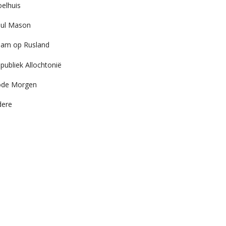
elhuis
ul Mason
am op Rusland
publiek Allochtonië
ode Morgen
dere