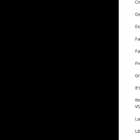
Cr
De
Ex
Fa
Fa
F
Gr
It
Ki
VS
La
Li