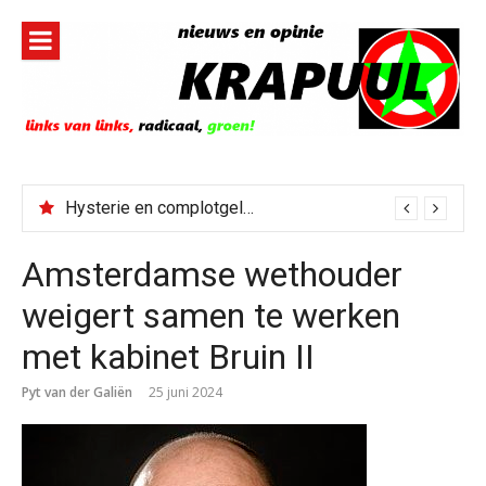
Naar
de
inhoud
springen
Hysterie en complotgeleuter bij links én rechts na bestorming Spaanse enclave
Amsterdamse wethouder
weigert samen te werken
met kabinet Bruin II
Pyt van der Galiën
25 juni 2024