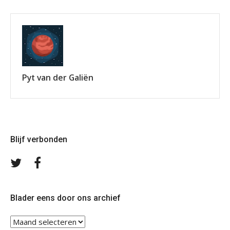
Pyt van der Galiën
Blijf verbonden
Volg
Volg
ons
ons
op
op
Twitter
Facebook
Blader eens door ons archief
Blader