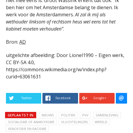
niet mee eens is. Groot Wassink erkent dat ook: “Ik
ben hier om het Amsterdamse belang te dienen. Ik
werk voor de Amsterdammers.
Al zal ik mij als
wethouder linksom of rechtsom heus wel eens tot het
kabinet moeten verhouden”
.
Bron:
AD
uitgelichte afbeelding: Door Lionel1990 – Eigen werk,
CC BY-SA 4.0,
https://commons.wikimedia.org/w/index.php?
curid=63061631
Twitter
Facebook
Google+
GEPLAATST IN
NIEUWS
POLITIEK
PVV
SAMENLEVING
SOCIALISME OF ANARCHISME
VLUCHTELINGEN
WERELD
XENOFOBIE EN RACISME