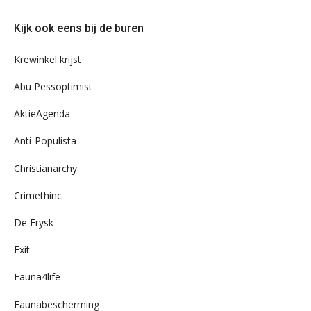
eens
door
Kijk ook eens bij de buren
ons
archief
Krewinkel krijst
Abu Pessoptimist
AktieAgenda
Anti-Populista
Christianarchy
Crimethinc
De Frysk
Exit
Fauna4life
Faunabescherming