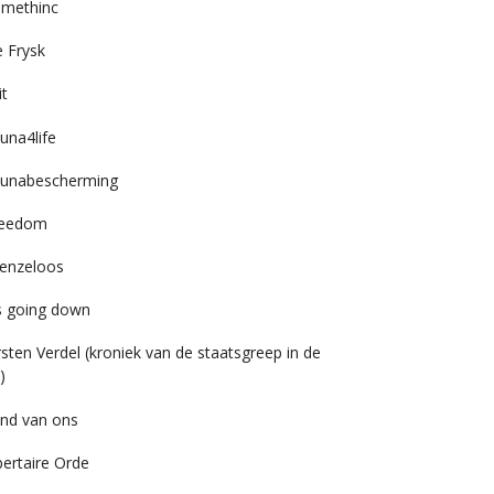
imethinc
 Frysk
it
una4life
unabescherming
reedom
enzeloos
’s going down
rsten Verdel (kroniek van de staatsgreep in de
)
nd van ons
bertaire Orde