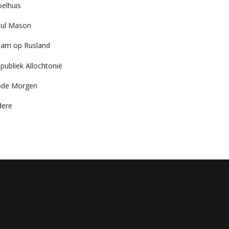
elhuis
ul Mason
am op Rusland
publiek Allochtonië
ode Morgen
dere