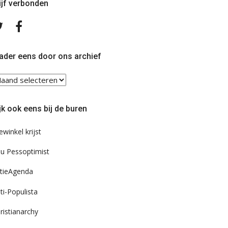
ijf verbonden
Volg
Volg
ons
ons
op
op
Twitter
Facebook
ader eens door ons archief
ader
ns
or
jk ook eens bij de buren
s
chief
ewinkel krijst
u Pessoptimist
tieAgenda
ti-Populista
ristianarchy