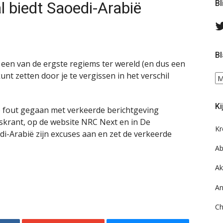
l biedt Saoedi-Arabië
Bl
Bl
 een van de ergste regiems ter wereld (en dus een
nt zetten door je te vergissen in het verschil
Bl
ee
do
Ki
on
de fout gegaan met verkeerde berichtgeving
ar
kskrant, op de website NRC Next en in De
Kr
di-Arabië zijn excuses aan en zet de verkeerde
Ab
Ak
An
Ch