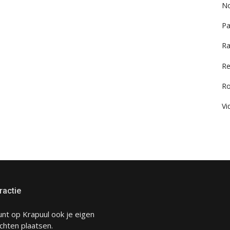
No
Pa
Ra
Re
R
Vi
ractie
unt op Krapuul ook je eigen
chten plaatsen.