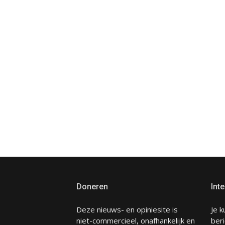
Doneren
Inte
Deze nieuws- en opiniesite is
Je k
niet-commercieel, onafhankelijk en
beri