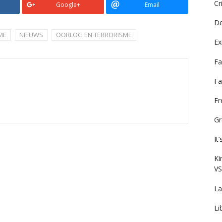
Cr
Google+
Email
De
ME
NIEUWS
OORLOG EN TERRORISME
Ex
Fa
Fa
F
Gr
It
Ki
VS
La
Li