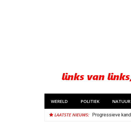
Naar
de
inhoud
springen
WERELD
POLITIEK
NATUUR 
LAATSTE NIEUWS:
Progressieve kand