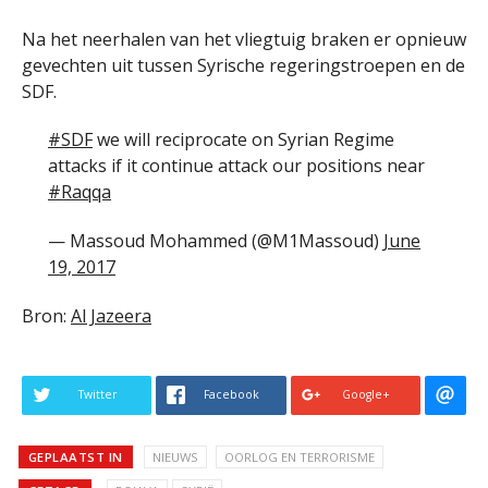
Na het neerhalen van het vliegtuig braken er opnieuw
gevechten uit tussen Syrische regeringstroepen en de
SDF.
#SDF
we will reciprocate on Syrian Regime
attacks if it continue attack our positions near
#Raqqa
— Massoud Mohammed (@M1Massoud)
June
19, 2017
Bron:
Al Jazeera
Twitter
Facebook
Google+
GEPLAATST IN
NIEUWS
OORLOG EN TERRORISME