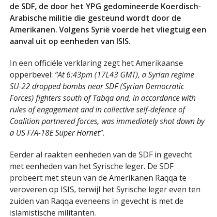
de SDF, de door het YPG gedomineerde Koerdisch-
Arabische militie die gesteund wordt door de
Amerikanen. Volgens Syrië voerde het vliegtuig een
aanval uit op eenheden van ISIS.
In een officiële verklaring zegt het Amerikaanse
opperbevel:
“At 6:43pm (17L43 GMT), a Syrian regime
SU-22 dropped bombs near SDF (Syrian Democratic
Forces) fighters south of Tabqa and, in accordance with
rules of engagement and in collective self-defence of
Coalition partnered forces, was immediately shot down by
a US F/A-18E Super Hornet”
.
Eerder al raakten eenheden van de SDF in gevecht
met eenheden van het Syrische leger. De SDF
probeert met steun van de Amerikanen Raqqa te
veroveren op ISIS, terwijl het Syrische leger even ten
zuiden van Raqqa eveneens in gevecht is met de
islamistische militanten.