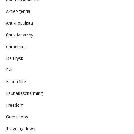
AktieAgenda
Anti-Populista
Christianarchy
Crimethinc
De Frysk
Exit
Fauna4life
Faunabescherming
Freedom
Grenzeloos
It’s going down