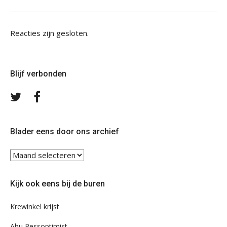
Reacties zijn gesloten.
Blijf verbonden
Volg
Volg
ons
ons
op
op
Twitter
Facebook
Blader eens door ons archief
Blader
eens
door
Kijk ook eens bij de buren
ons
archief
Krewinkel krijst
Abu Pessoptimist