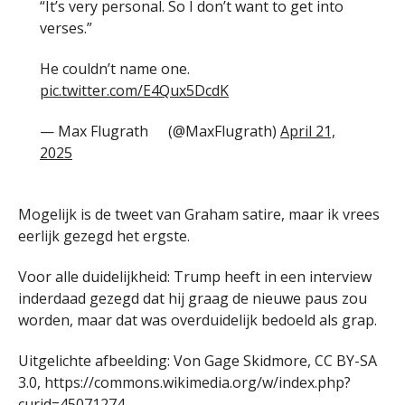
“It’s very personal. So I don’t want to get into
verses.”
He couldn’t name one.
pic.twitter.com/E4Qux5DcdK
— Max Flugrath
(@MaxFlugrath)
April 21,
2025
Mogelijk is de tweet van Graham satire, maar ik vrees
eerlijk gezegd het ergste.
Voor alle duidelijkheid: Trump heeft in een interview
inderdaad gezegd dat hij graag de nieuwe paus zou
worden, maar dat was overduidelijk bedoeld als grap.
Uitgelichte afbeelding: Von Gage Skidmore, CC BY-SA
3.0, https://commons.wikimedia.org/w/index.php?
curid=45071274