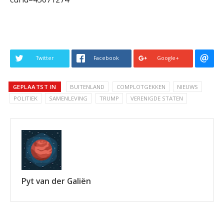
Twitter
Facebook
Google+
GEPLAATST IN
BUITENLAND
COMPLOTGEKKEN
NIEUWS
POLITIEK
SAMENLEVING
TRUMP
VERENIGDE STATEN
Pyt van der Galiën