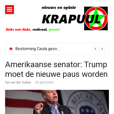
Naar
de
inhoud
springen
Bestorming Ceuta gevolg van op sociale media verspreide hoax?
Amerikaanse senator: Trump
moet de nieuwe paus worden
Pyt van der Galiën
30 april 2025