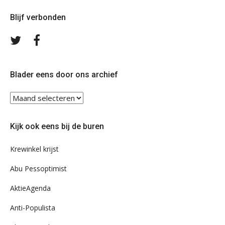
Blijf verbonden
Volg
Volg
ons
ons
op
op
Twitter
Facebook
Blader eens door ons archief
Blader
eens
door
Kijk ook eens bij de buren
ons
archief
Krewinkel krijst
Abu Pessoptimist
AktieAgenda
Anti-Populista