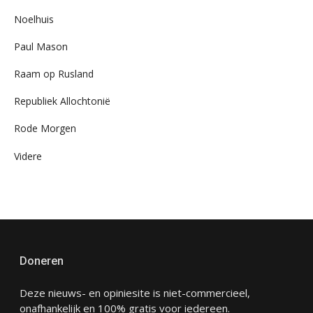
Noelhuis
Paul Mason
Raam op Rusland
Republiek Allochtonië
Rode Morgen
Videre
Doneren
Deze nieuws- en opiniesite is niet-commercieel,
onafhankelijk en 100% gratis voor iedereen.