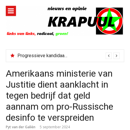
Naar
de
inhoud
springen
Progressieve kandidaat El-Sayed senaatskandidaat Michigan
Amerikaans ministerie van
Justitie dient aanklacht in
tegen bedrijf dat geld
aannam om pro-Russische
desinfo te verspreiden
Pyt van der Galiën
5 september 2024