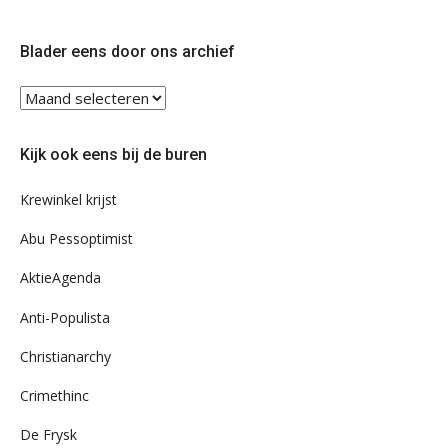
op
op
Twitter
Facebook
Blader eens door ons archief
Blader
eens
door
Kijk ook eens bij de buren
ons
archief
Krewinkel krijst
Abu Pessoptimist
AktieAgenda
Anti-Populista
Christianarchy
Crimethinc
De Frysk