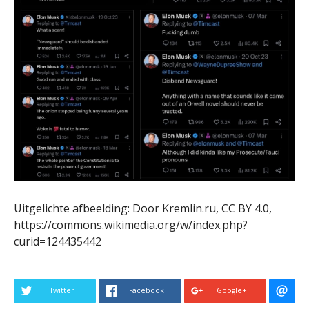
Uitgelichte afbeelding: Door Kremlin.ru, CC BY 4.0,
https://commons.wikimedia.org/w/index.php?
curid=124435442
Twitter
Facebook
Google+