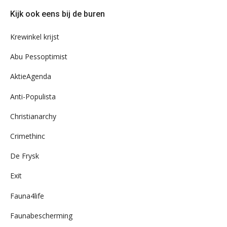
door
Kijk ook eens bij de buren
ons
archief
Krewinkel krijst
Abu Pessoptimist
AktieAgenda
Anti-Populista
Christianarchy
Crimethinc
De Frysk
Exit
Fauna4life
Faunabescherming