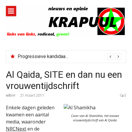
Naar
de
inhoud
springen
Progressieve kandidaat El-Sayed senaatskandidaat Michigan
Al Qaida, SITE en dan nu een
vrouwentijdschrift
wltrrr
21 maart 2011
3
Enkele dagen geleden
kwamen een aantal
Cover van Al Shamikha, het nieuwe
vrouwentijdschrift van Al Qaida
media, waaronder
NRCNext
en de