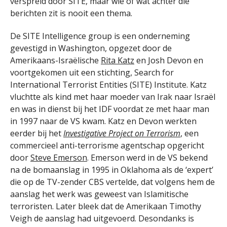
verspreid door SITE, maar wie of wat achter die
berichten zit is nooit een thema.
De SITE Intelligence group is een onderneming
gevestigd in Washington, opgezet door de
Amerikaans-Israëlische
Rita Katz
en Josh Devon en
voortgekomen uit een stichting, Search for
International Terrorist Entities (SITE) Institute. Katz
vluchtte als kind met haar moeder van Irak naar Israël
en was in dienst bij het IDF voordat ze met haar man
in 1997 naar de VS kwam. Katz en Devon werkten
eerder bij het
Investigative Project on Terrorism
, een
commercieel anti-terrorisme agentschap opgericht
door
Steve Emerson
. Emerson werd in de VS bekend
na de bomaanslag in 1995 in Oklahoma als de ‘expert’
die op de TV-zender CBS vertelde, dat volgens hem de
aanslag het werk was geweest van Islamitische
terroristen. Later bleek dat de Amerikaan Timothy
Veigh de aanslag had uitgevoerd. Desondanks is