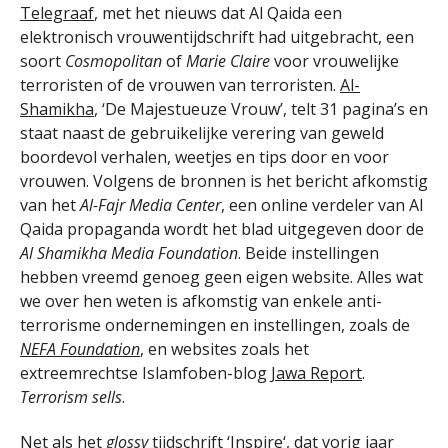
Telegraaf
, met het nieuws dat Al Qaida een
elektronisch vrouwentijdschrift had uitgebracht, een
soort
Cosmopolitan
of
Marie Claire
voor vrouwelijke
terroristen of de vrouwen van terroristen.
Al-
Shamikha
, ‘De Majestueuze Vrouw’, telt 31 pagina’s en
staat naast de gebruikelijke verering van geweld
boordevol verhalen, weetjes en tips door en voor
vrouwen. Volgens de bronnen is het bericht afkomstig
van het
Al-Fajr Media Center
, een online verdeler van Al
Qaida propaganda wordt het blad uitgegeven door de
Al Shamikha Media Foundation
. Beide instellingen
hebben vreemd genoeg geen eigen website. Alles wat
we over hen weten is afkomstig van enkele anti-
terrorisme ondernemingen en instellingen, zoals de
NEFA Foundation
, en websites zoals het
extreemrechtse Islamfoben-blog
Jawa Report
.
Terrorism sells
.
Net als het
glossy
tijdschrift ‘
Inspire
‘, dat vorig jaar