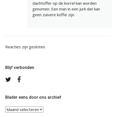
slachtoffer op de korrel kan worden
genomen. Een man in een jurk dat kan
geen zuivere koffie zijn.
Reacties zijn gesloten.
Blijf verbonden
Volg
Volg
ons
ons
op
op
Twitter
Facebook
Blader eens door ons archief
Blader
eens