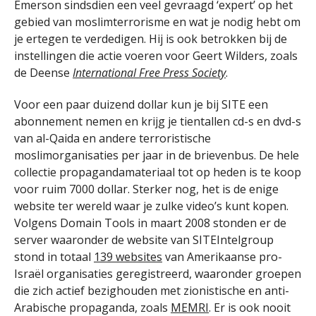
Emerson sindsdien een veel gevraagd ‘expert’ op het
gebied van moslimterrorisme en wat je nodig hebt om
je ertegen te verdedigen. Hij is ook betrokken bij de
instellingen die actie voeren voor Geert Wilders, zoals
de Deense
International Free Press Society
.
Voor een paar duizend dollar kun je bij SITE een
abonnement nemen en krijg je tientallen cd-s en dvd-s
van al-Qaida en andere terroristische
moslimorganisaties per jaar in de brievenbus. De hele
collectie propagandamateriaal tot op heden is te koop
voor ruim 7000 dollar. Sterker nog, het is de enige
website ter wereld waar je zulke video’s kunt kopen.
Volgens Domain Tools in maart 2008 stonden er de
server waaronder de website van SITEIntelgroup
stond in totaal
139 websites
van Amerikaanse pro-
Israël organisaties geregistreerd, waaronder groepen
die zich actief bezighouden met zionistische en anti-
Arabische propaganda, zoals
MEMRI
. Er is ook nooit