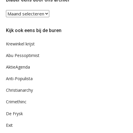
Blader
eens
door
Kijk ook eens bij de buren
ons
archief
Krewinkel krijst
Abu Pessoptimist
AktieAgenda
Anti-Populista
Christianarchy
Crimethinc
De Frysk
Exit