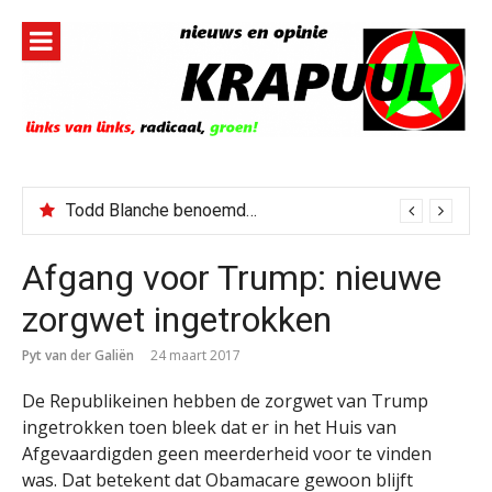
Naar
de
inhoud
springen
Todd Blanche benoemd tot Attorney General
Afgang voor Trump: nieuwe
zorgwet ingetrokken
Pyt van der Galiën
24 maart 2017
De Republikeinen hebben de zorgwet van Trump
ingetrokken toen bleek dat er in het Huis van
Afgevaardigden geen meerderheid voor te vinden
was. Dat betekent dat Obamacare gewoon blijft