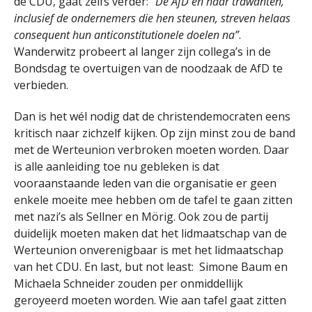
de CDU, gaat zelfs verder:
“De AfD en haar trawanten,
inclusief de ondernemers die hen steunen, streven helaas
consequent hun anticonstitutionele doelen na”
.
Wanderwitz probeert al langer zijn collega’s in de
Bondsdag te overtuigen van de noodzaak de AfD te
verbieden.
Dan is het wél nodig dat de christendemocraten eens
kritisch naar zichzelf kijken. Op zijn minst zou de band
met de Werteunion verbroken moeten worden. Daar
is alle aanleiding toe nu gebleken is dat
vooraanstaande leden van die organisatie er geen
enkele moeite mee hebben om de tafel te gaan zitten
met nazi’s als Sellner en Mörig. Ook zou de partij
duidelijk moeten maken dat het lidmaatschap van de
Werteunion onverenigbaar is met het lidmaatschap
van het CDU. En last, but not least: Simone Baum en
Michaela Schneider zouden per onmiddellijk
geroyeerd moeten worden. Wie aan tafel gaat zitten