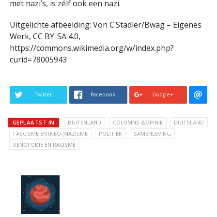
met nazi’s, is zélf ook een nazi.
Uitgelichte afbeelding: Von C.Stadler/Bwag – Eigenes
Werk, CC BY-SA 4.0,
https://commons.wikimedia.org/w/index.php?
curid=78005943
Twitter
Facebook
Google+
GEPLAATST IN
BUITENLAND
COLUMNS &OPINIE
DUITSLAND
FASCISME EN (NEO-)NAZISME
POLITIEK
SAMENLEVING
XENOFOBIE EN RACISME