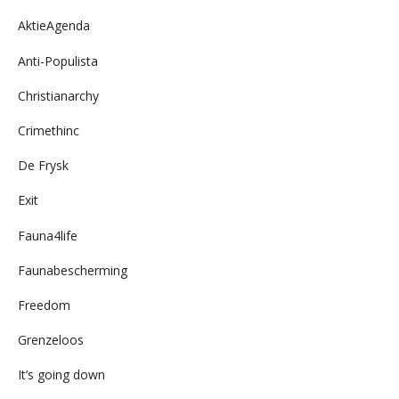
AktieAgenda
Anti-Populista
Christianarchy
Crimethinc
De Frysk
Exit
Fauna4life
Faunabescherming
Freedom
Grenzeloos
It’s going down