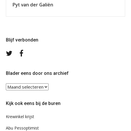
Pyt van der Galiën
Blijf verbonden
Volg
Volg
ons
ons
op
op
Twitter
Facebook
Blader eens door ons archief
Blader
eens
door
Kijk ook eens bij de buren
ons
archief
Krewinkel krijst
Abu Pessoptimist