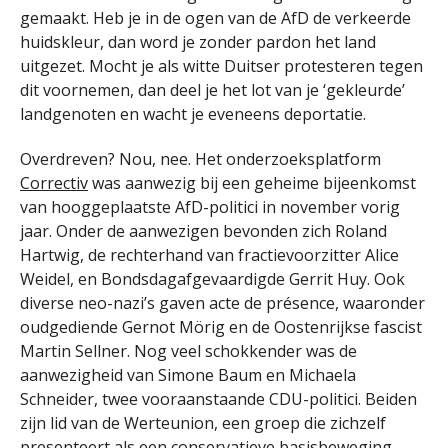
gemaakt. Heb je in de ogen van de AfD de verkeerde
huidskleur, dan word je zonder pardon het land
uitgezet. Mocht je als witte Duitser protesteren tegen
dit voornemen, dan deel je het lot van je ‘gekleurde’
landgenoten en wacht je eveneens deportatie.
Overdreven? Nou, nee. Het onderzoeksplatform
Correctiv
was aanwezig bij een geheime bijeenkomst
van hooggeplaatste AfD-politici in november vorig
jaar. Onder de aanwezigen bevonden zich Roland
Hartwig, de rechterhand van fractievoorzitter Alice
Weidel, en Bondsdagafgevaardigde Gerrit Huy. Ook
diverse neo-nazi’s gaven acte de présence, waaronder
oudgediende Gernot Mörig en de Oostenrijkse fascist
Martin Sellner. Nog veel schokkender was de
aanwezigheid van Simone Baum en Michaela
Schneider, twee vooraanstaande CDU-politici. Beiden
zijn lid van de Werteunion, een groep die zichzelf
presenteert als een conservatieve basisbeweging