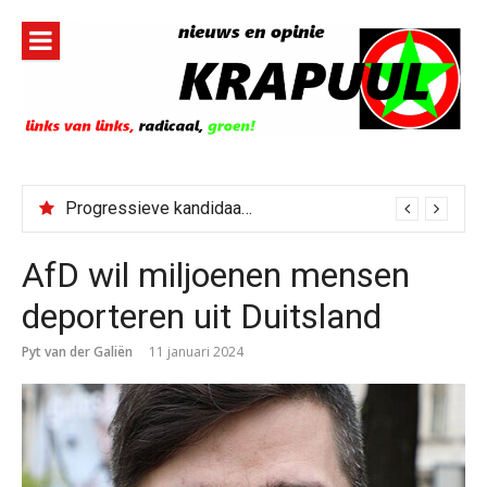
Naar
de
inhoud
springen
Progressieve kandidaat El-Sayed senaatskandidaat Michigan
AfD wil miljoenen mensen
deporteren uit Duitsland
Pyt van der Galiën
11 januari 2024