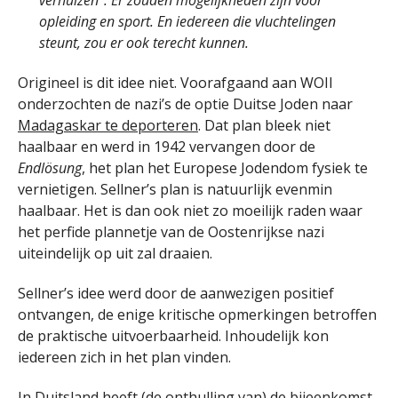
verhuizen”. Er zouden mogelijkheden zijn voor
opleiding en sport. En iedereen die vluchtelingen
steunt, zou er ook terecht kunnen.
Origineel is dit idee niet. Voorafgaand aan WOII
onderzochten de nazi’s de optie Duitse Joden naar
Madagaskar te deporteren
. Dat plan bleek niet
haalbaar en werd in 1942 vervangen door de
Endlösung
, het plan het Europese Jodendom fysiek te
vernietigen. Sellner’s plan is natuurlijk evenmin
haalbaar. Het is dan ook niet zo moeilijk raden waar
het perfide plannetje van de Oostenrijkse nazi
uiteindelijk op uit zal draaien.
Sellner’s idee werd door de aanwezigen positief
ontvangen, de enige kritische opmerkingen betroffen
de praktische uitvoerbaarheid. Inhoudelijk kon
iedereen zich in het plan vinden.
In Duitsland heeft (de onthulling van) de bijeenkomst